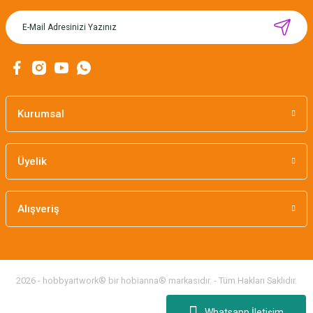
MIKNATISLI İĞNE TUTUCU-BAHAR
160,00 TL
Kurumsal
Üyelik
Alışveriş
2026 - hobbyartwork® bir hobianna® markasıdır. - Tüm Hakları Saklıdır.
Whatsapp İletişim