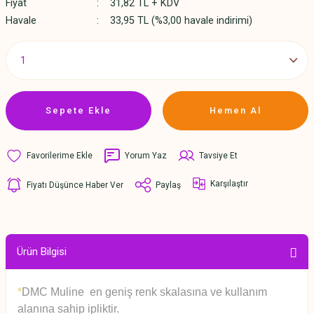
Fiyat
31,82 TL + KDV
Havale
33,95 TL (%3,00 havale indirimi)
Sepete Ekle
Hemen Al
Yorum Yaz
Tavsiye Et
Karşılaştır
Fiyatı Düşünce Haber Ver
Paylaş
Ürün Bilgisi
*
DMC Muline en geniş renk skalasına ve kullanım
alanına sahip ipliktir.