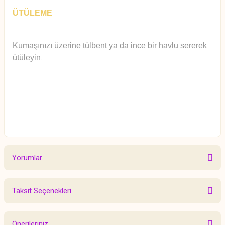
ÜTÜLEME
Kumaşınızı üzerine tülbent ya da ince bir havlu sererek
ütüleyin
.
Yorumlar
Taksit Seçenekleri
Bu ürüne ilk yorumu siz yapın!
Önerileriniz