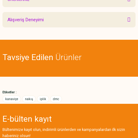
Yorum Yaz
Bu ürünün fiyat bilgisi, resim, ürün açıklamalarında ve diğer konularda
Alışveriş Deneyimi
yetersiz gördüğünüz noktaları öneri formunu kullanarak tarafımıza
iletebilirsiniz.
Görüş ve önerileriniz için teşekkür ederiz.
Sitemize ilk yorumu siz yapın!
Ürün resmi kalitesiz, bozuk veya görüntülenemiyor.
Tavsiye Edilen
Ürünler
Ürün açıklamasında eksik bilgiler bulunuyor.
Deneyimini Paylaş
Ürün bilgilerinde hatalar bulunuyor.
Ürün fiyatı diğer sitelerden daha pahalı.
Bu ürüne benzer farklı alternatifler olmalı.
Etiketler :
kanaviçe
nakış
iplik
dmc
E-bülten
kayıt
Gönder
Bültenimize kayıt olun, indirimli ürünlerden ve kampanyalardan ilk sizin
haberiniz olsun!