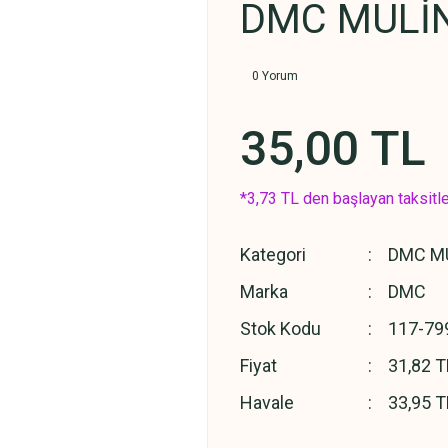
DMC MULİN
0 Yorum
35,00 TL
*3,73 TL den başlayan taksitle
Kategori
DMC MU
Marka
DMC
Stok Kodu
117-79
Fiyat
31,82 T
Havale
33,95 T