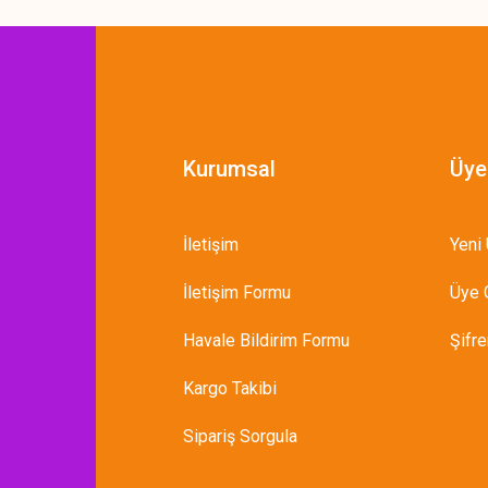
Kurumsal
Üye
İletişim
Yeni 
İletişim Formu
Üye G
Havale Bildirim Formu
Şifr
Kargo Takibi
Sipariş Sorgula