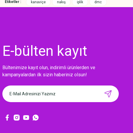
Etiketler :
kanaviçe
nakış
iplik
dmc
E-bülten
kayıt
Bültenimize kayıt olun, indirimli ürünlerden ve
MIKNATISLI İĞNE TUTUCU-BAHAR
kampanyalardan ilk sizin haberiniz olsun!
160,00 TL