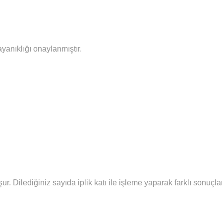
ayanıklığı onaylanmıştır.
şur.
Diledi
ğiniz sayıda iplik katı ile işleme yaparak farklı sonuç