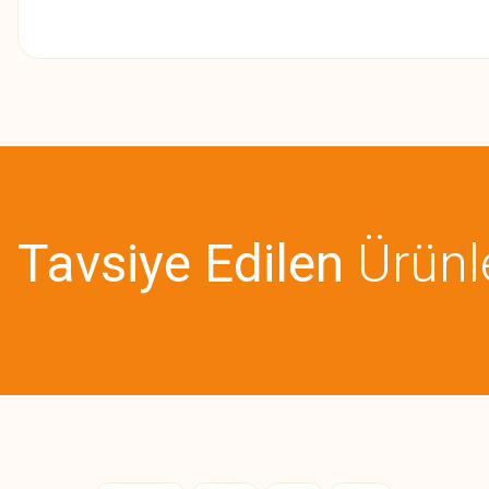
Bu ürünün fiyat bilgisi, resim, ürün açıklamalarında ve diğer konularda
Görüş ve önerileriniz için teşekkür ederiz.
Ürün resmi kalitesiz, bozuk veya görüntülenemiyor.
Ürün açıklamasında eksik bilgiler bulunuyor.
Tavsiye Edilen
Ürünl
Ürün bilgilerinde hatalar bulunuyor.
Ürün fiyatı diğer sitelerden daha pahalı.
Bu ürüne benzer farklı alternatifler olmalı.