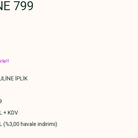
E 799
rle!!
LİNE İPLİK
9
L + KDV
L (%3,00 havale indirimi)