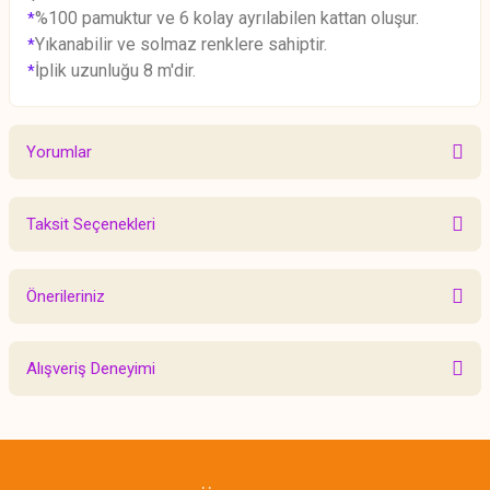
%100 pamuktur ve 6 kolay ayrılabilen kattan oluşur.
*
Yıkanabilir ve solmaz renklere sahiptir.
*
İplik uzunluğu 8 m'dir.
*
Yorumlar
Taksit Seçenekleri
Bu ürüne ilk yorumu siz yapın!
Önerileriniz
Yorum Yaz
Bu ürünün fiyat bilgisi, resim, ürün açıklamalarında ve diğer konularda
Alışveriş Deneyimi
yetersiz gördüğünüz noktaları öneri formunu kullanarak tarafımıza
iletebilirsiniz.
Görüş ve önerileriniz için teşekkür ederiz.
Sitemize ilk yorumu siz yapın!
Ürün resmi kalitesiz, bozuk veya görüntülenemiyor.