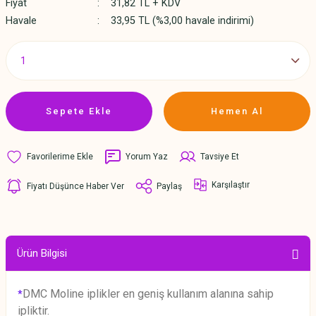
Fiyat
31,82 TL + KDV
Havale
33,95 TL (%3,00 havale indirimi)
Sepete Ekle
Hemen Al
Yorum Yaz
Tavsiye Et
Karşılaştır
Fiyatı Düşünce Haber Ver
Paylaş
Ürün Bilgisi
DMC Moline iplikler en geniş kullanım alanına sahip
*
ipliktir.