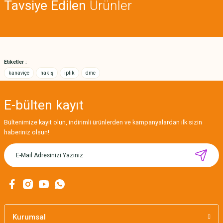
Tavsiye Edilen
Ürünler
Ürün açıklamasında eksik bilgiler bulunuyor.
Deneyimini Paylaş
Ürün bilgilerinde hatalar bulunuyor.
Ürün fiyatı diğer sitelerden daha pahalı.
Bu ürüne benzer farklı alternatifler olmalı.
Etiketler :
kanaviçe
nakış
iplik
dmc
E-bülten
kayıt
Gönder
Bültenimize kayıt olun, indirimli ürünlerden ve kampanyalardan ilk sizin
haberiniz olsun!
MIKNATISLI İĞNE TUTUCU-BAHAR
160,00 TL
Kurumsal