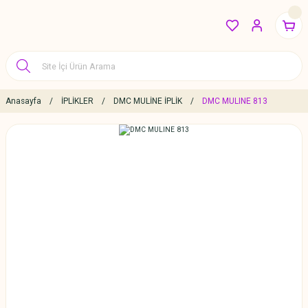
Anasayfa
İPLİKLER
DMC MULİNE İPLİK
DMC MULINE 813