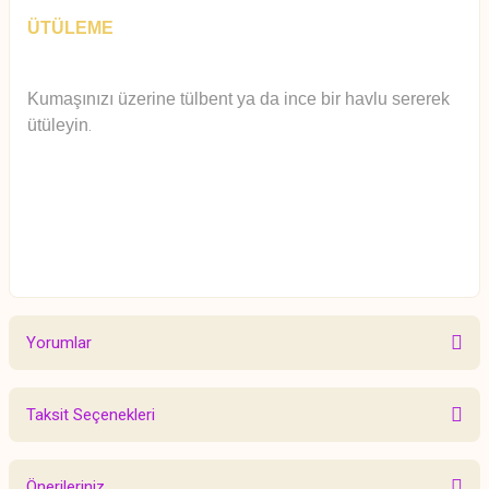
ÜTÜLEME
Kumaşınızı üzerine tülbent ya da ince bir havlu sererek
ütüleyin
.
Yorumlar
Taksit Seçenekleri
Bu ürüne ilk yorumu siz yapın!
Önerileriniz