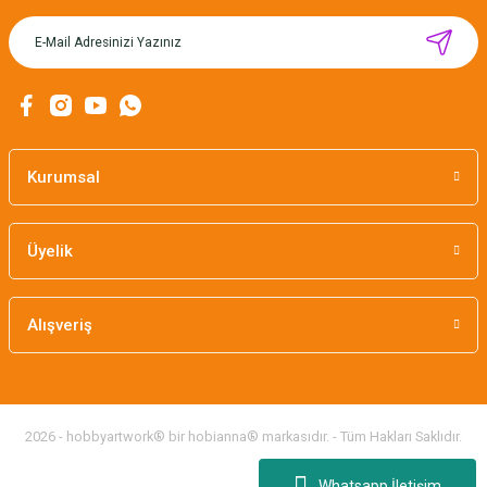
MIKNATISLI İĞNE TUTUCU-BAHAR
160,00 TL
Kurumsal
Üyelik
Alışveriş
2026 - hobbyartwork® bir hobianna® markasıdır. - Tüm Hakları Saklıdır.
Whatsapp İletişim