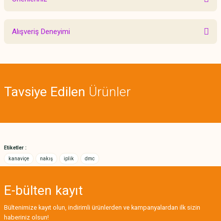
Yorum Yaz
Bu ürünün fiyat bilgisi, resim, ürün açıklamalarında ve diğer konularda
Alışveriş Deneyimi
yetersiz gördüğünüz noktaları öneri formunu kullanarak tarafımıza
iletebilirsiniz.
Görüş ve önerileriniz için teşekkür ederiz.
Sitemize ilk yorumu siz yapın!
Ürün resmi kalitesiz, bozuk veya görüntülenemiyor.
Tavsiye Edilen
Ürünler
Ürün açıklamasında eksik bilgiler bulunuyor.
Deneyimini Paylaş
Ürün bilgilerinde hatalar bulunuyor.
Ürün fiyatı diğer sitelerden daha pahalı.
Bu ürüne benzer farklı alternatifler olmalı.
Etiketler :
kanaviçe
nakış
iplik
dmc
E-bülten
kayıt
Gönder
Bültenimize kayıt olun, indirimli ürünlerden ve kampanyalardan ilk sizin
haberiniz olsun!