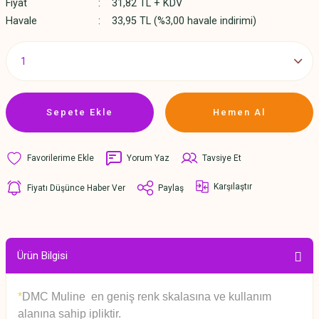
Fiyat
31,82 TL + KDV
Havale
33,95 TL (%3,00 havale indirimi)
Sepete Ekle
Hemen Al
Yorum Yaz
Tavsiye Et
Karşılaştır
Fiyatı Düşünce Haber Ver
Paylaş
Ürün Bilgisi
*
DMC Muline en geniş renk skalasına ve kullanım
alanına sahip ipliktir.