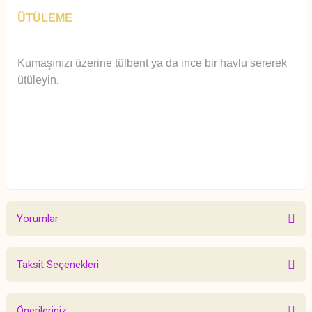
ÜTÜLEME
Kumaşınızı üzerine tülbent ya da ince bir havlu sererek
ütüleyin
.
Yorumlar
Taksit Seçenekleri
Bu ürüne ilk yorumu siz yapın!
Önerileriniz