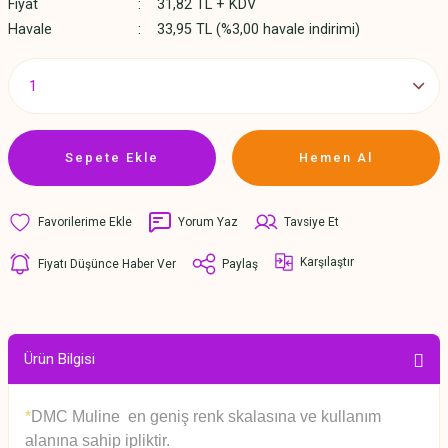
Fiyat
31,82 TL + KDV
Havale
33,95 TL (%3,00 havale indirimi)
Sepete Ekle
Hemen Al
Yorum Yaz
Tavsiye Et
Karşılaştır
Fiyatı Düşünce Haber Ver
Paylaş
Ürün Bilgisi
*
DMC Muline en geniş renk skalasına ve kullanım
alanına sahip ipliktir.