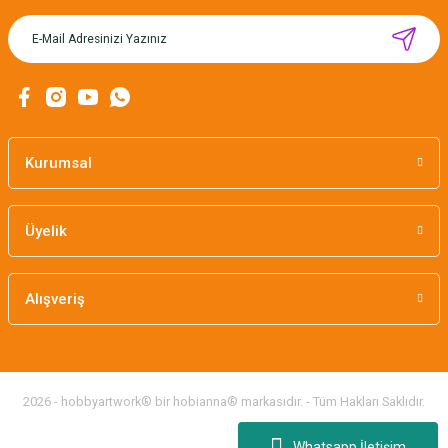
MIKNATISLI İĞNE TUTUCU-BAHAR
160,00 TL
Kurumsal
Üyelik
Alışveriş
2026 - hobbyartwork® bir hobianna® markasıdır. - Tüm Hakları Saklıdır.
Whatsapp İletişim