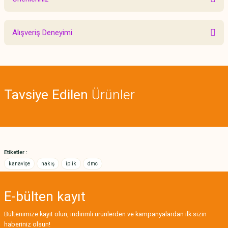
Yorum Yaz
Bu ürünün fiyat bilgisi, resim, ürün açıklamalarında ve diğer konularda
Alışveriş Deneyimi
yetersiz gördüğünüz noktaları öneri formunu kullanarak tarafımıza
iletebilirsiniz.
Görüş ve önerileriniz için teşekkür ederiz.
Sitemize ilk yorumu siz yapın!
Ürün resmi kalitesiz, bozuk veya görüntülenemiyor.
Tavsiye Edilen
Ürünler
Ürün açıklamasında eksik bilgiler bulunuyor.
Deneyimini Paylaş
Ürün bilgilerinde hatalar bulunuyor.
Ürün fiyatı diğer sitelerden daha pahalı.
Bu ürüne benzer farklı alternatifler olmalı.
Etiketler :
kanaviçe
nakış
iplik
dmc
E-bülten
kayıt
Gönder
Bültenimize kayıt olun, indirimli ürünlerden ve kampanyalardan ilk sizin
haberiniz olsun!