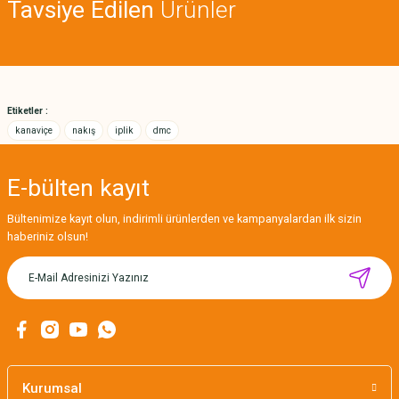
Tavsiye Edilen
Ürünler
Ürün açıklamasında eksik bilgiler bulunuyor.
Deneyimini Paylaş
Ürün bilgilerinde hatalar bulunuyor.
Ürün fiyatı diğer sitelerden daha pahalı.
Bu ürüne benzer farklı alternatifler olmalı.
Etiketler :
kanaviçe
nakış
iplik
dmc
E-bülten
kayıt
Gönder
Bültenimize kayıt olun, indirimli ürünlerden ve kampanyalardan ilk sizin
haberiniz olsun!
MIKNATISLI İĞNE TUTUCU-BAHAR
160,00 TL
Kurumsal