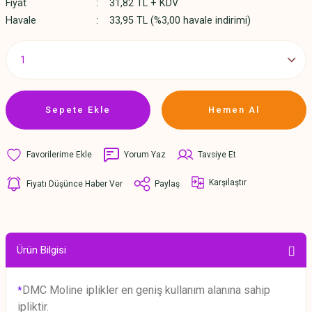
Fiyat
31,82 TL + KDV
Havale
33,95 TL (%3,00 havale indirimi)
Sepete Ekle
Hemen Al
Yorum Yaz
Tavsiye Et
Karşılaştır
Fiyatı Düşünce Haber Ver
Paylaş
Ürün Bilgisi
DMC Moline iplikler en geniş kullanım alanına sahip
*
ipliktir.