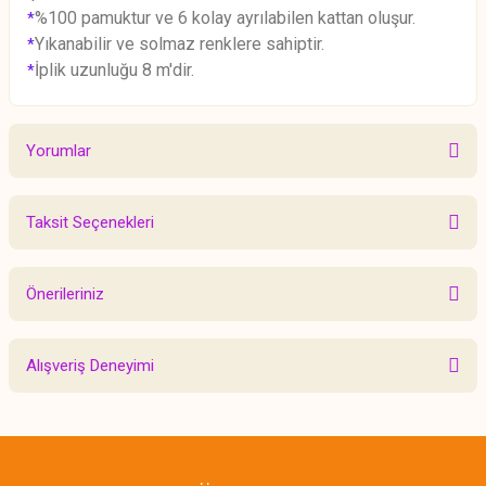
%100 pamuktur ve 6 kolay ayrılabilen kattan oluşur.
*
Yıkanabilir ve solmaz renklere sahiptir.
*
İplik uzunluğu 8 m'dir.
*
Yorumlar
Taksit Seçenekleri
Bu ürüne ilk yorumu siz yapın!
Önerileriniz
Yorum Yaz
Bu ürünün fiyat bilgisi, resim, ürün açıklamalarında ve diğer konularda
Alışveriş Deneyimi
yetersiz gördüğünüz noktaları öneri formunu kullanarak tarafımıza
iletebilirsiniz.
Görüş ve önerileriniz için teşekkür ederiz.
Sitemize ilk yorumu siz yapın!
Ürün resmi kalitesiz, bozuk veya görüntülenemiyor.