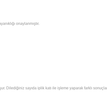
ayanıklığı onaylanmıştır.
şur.
Diledi
ğiniz sayıda iplik katı ile işleme yaparak farklı sonuç