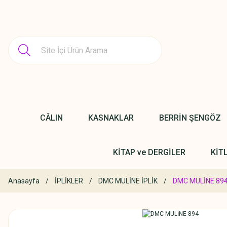
CÂLIN
KASNAKLAR
BERRİN ŞENGÖZ
KİTAP ve DERGİLER
KİT
Anasayfa
İPLİKLER
DMC MULİNE İPLİK
DMC MULİNE 89