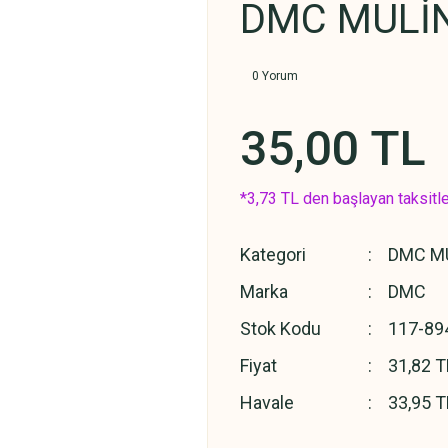
DMC MULİN
0 Yorum
35,00 TL
*3,73 TL den başlayan taksitle
Kategori
DMC MU
Marka
DMC
Stok Kodu
117-89
Fiyat
31,82 T
Havale
33,95 T