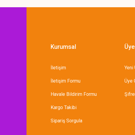
Kurumsal
Üye
İletişim
Yeni 
İletişim Formu
Üye G
Havale Bildirim Formu
Şifr
Kargo Takibi
Sipariş Sorgula