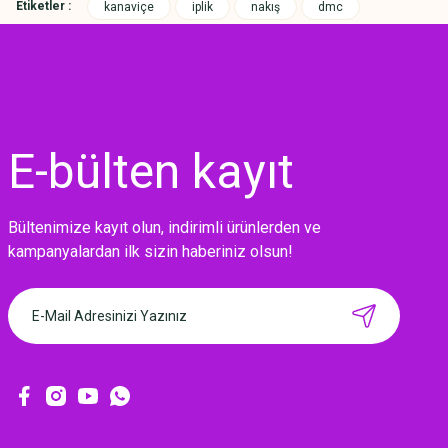
Etiketler :
kanaviçe
iplik
nakış
dmc
E-bülten
kayıt
Bültenimize kayıt olun, indirimli ürünlerden ve
MIKNATISLI İĞNE TUTUCU-BAHAR
kampanyalardan ilk sizin haberiniz olsun!
160,00 TL