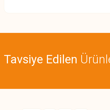
Bu ürünün fiyat bilgisi, resim, ürün açıklamalarında ve diğer konularda
Görüş ve önerileriniz için teşekkür ederiz.
Ürün resmi kalitesiz, bozuk veya görüntülenemiyor.
Ürün açıklamasında eksik bilgiler bulunuyor.
Tavsiye Edilen
Ürünl
Ürün bilgilerinde hatalar bulunuyor.
Ürün fiyatı diğer sitelerden daha pahalı.
Bu ürüne benzer farklı alternatifler olmalı.