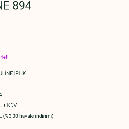
E 894
rle!!
LİNE İPLİK
4
L + KDV
L (%3,00 havale indirimi)