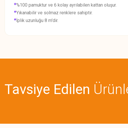
*
%100 pamuktur ve 6 kolay ayrılabilen kattan oluşur.
*
Yıkanabilir ve solmaz renklere sahiptir.
*
İplik uzunluğu 8 m'dir.
Bu ürünün fiyat bilgisi, resim, ürün açıklamalarında ve diğer konularda
Görüş ve önerileriniz için teşekkür ederiz.
Ürün resmi kalitesiz, bozuk veya görüntülenemiyor.
Ürün açıklamasında eksik bilgiler bulunuyor.
Tavsiye Edilen
Ürünl
Ürün bilgilerinde hatalar bulunuyor.
Ürün fiyatı diğer sitelerden daha pahalı.
Bu ürüne benzer farklı alternatifler olmalı.