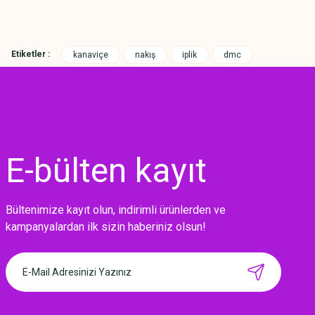
Etiketler :
kanaviçe
nakış
iplik
dmc
E-bülten
kayıt
Bültenimize kayıt olun, indirimli ürünlerden ve
MIKNATISLI İĞNE TUTUCU-BAHAR
kampanyalardan ilk sizin haberiniz olsun!
160,00 TL