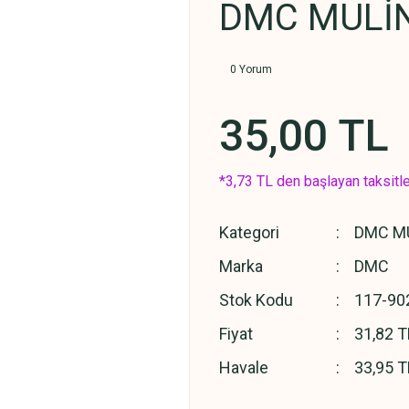
DMC MULİN
0 Yorum
35,00 TL
*3,73 TL den başlayan taksitle
Kategori
DMC MU
Marka
DMC
Stok Kodu
117-90
Fiyat
31,82 T
Havale
33,95 T