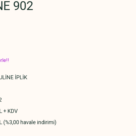
E 902
rle!!
LİNE İPLİK
2
L + KDV
L (%3,00 havale indirimi)