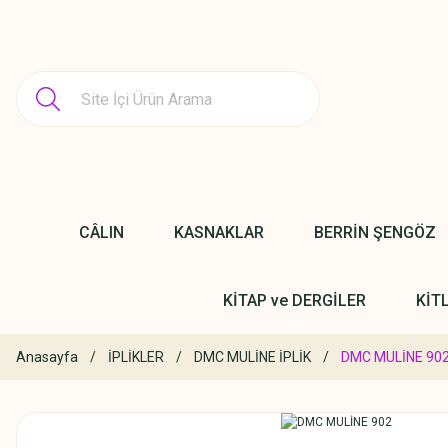
CÂLIN
KASNAKLAR
BERRİN ŞENGÖZ
KİTAP ve DERGİLER
KİT
Anasayfa
İPLİKLER
DMC MULİNE İPLİK
DMC MULİNE 90