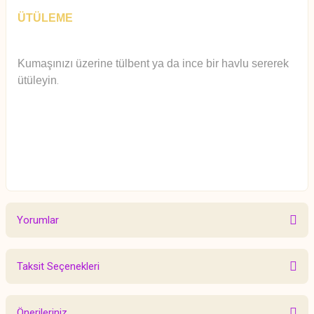
ÜTÜLEME
Kumaşınızı üzerine tülbent ya da ince bir havlu sererek
ütüleyin
.
Yorumlar
Taksit Seçenekleri
Bu ürüne ilk yorumu siz yapın!
Önerileriniz