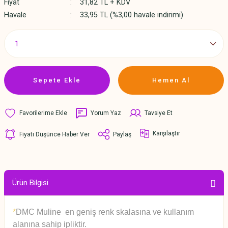
Fiyat
31,82 TL + KDV
Havale
33,95 TL (%3,00 havale indirimi)
Sepete Ekle
Hemen Al
Yorum Yaz
Tavsiye Et
Karşılaştır
Fiyatı Düşünce Haber Ver
Paylaş
Ürün Bilgisi
*
DMC Muline en geniş renk skalasına ve kullanım
alanına sahip ipliktir.