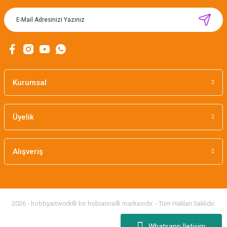
MIKNATISLI İĞNE TUTUCU-BAHAR
160,00 TL
Kurumsal
Üyelik
Alışveriş
2026 - hobbyartwork® bir hobianna® markasıdır. - Tüm Hakları Saklıdır.
Whatsapp İletişim