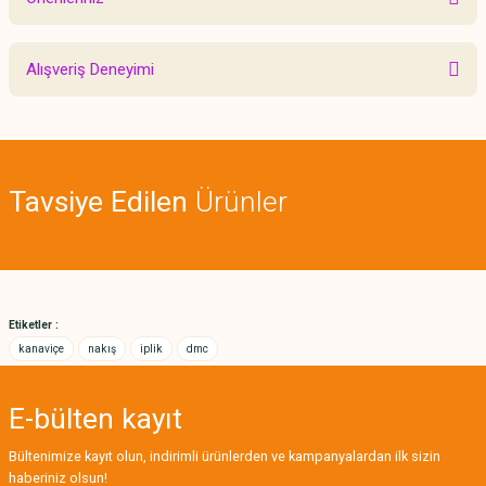
Yorum Yaz
Bu ürünün fiyat bilgisi, resim, ürün açıklamalarında ve diğer konularda
Alışveriş Deneyimi
yetersiz gördüğünüz noktaları öneri formunu kullanarak tarafımıza
iletebilirsiniz.
Görüş ve önerileriniz için teşekkür ederiz.
Sitemize ilk yorumu siz yapın!
Ürün resmi kalitesiz, bozuk veya görüntülenemiyor.
Tavsiye Edilen
Ürünler
Ürün açıklamasında eksik bilgiler bulunuyor.
Deneyimini Paylaş
Ürün bilgilerinde hatalar bulunuyor.
Ürün fiyatı diğer sitelerden daha pahalı.
Bu ürüne benzer farklı alternatifler olmalı.
Etiketler :
kanaviçe
nakış
iplik
dmc
E-bülten
kayıt
Gönder
Bültenimize kayıt olun, indirimli ürünlerden ve kampanyalardan ilk sizin
haberiniz olsun!