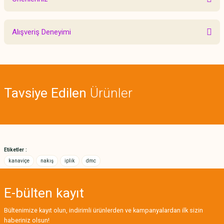
Yorum Yaz
Bu ürünün fiyat bilgisi, resim, ürün açıklamalarında ve diğer konularda
Alışveriş Deneyimi
yetersiz gördüğünüz noktaları öneri formunu kullanarak tarafımıza
iletebilirsiniz.
Görüş ve önerileriniz için teşekkür ederiz.
Sitemize ilk yorumu siz yapın!
Ürün resmi kalitesiz, bozuk veya görüntülenemiyor.
Tavsiye Edilen
Ürünler
Ürün açıklamasında eksik bilgiler bulunuyor.
Deneyimini Paylaş
Ürün bilgilerinde hatalar bulunuyor.
Ürün fiyatı diğer sitelerden daha pahalı.
Bu ürüne benzer farklı alternatifler olmalı.
Etiketler :
kanaviçe
nakış
iplik
dmc
E-bülten
kayıt
Gönder
Bültenimize kayıt olun, indirimli ürünlerden ve kampanyalardan ilk sizin
haberiniz olsun!