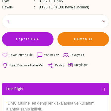
Fiyat
31,82 TL + KDV
Havale
33,95 TL (%3,00 havale indirimi)
Sepete Ekle
Hemen Al
Yorum Yaz
Tavsiye Et
Karşılaştır
Fiyatı Düşünce Haber Ver
Paylaş
Ürün Bilgisi
*
DMC Muline en geniş renk skalasına ve kullanım
alanına sahip ipliktir.