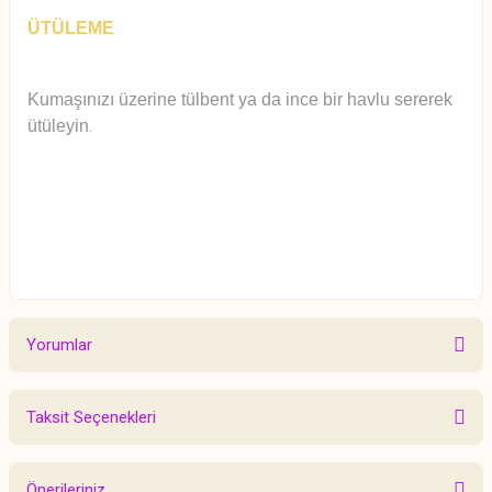
ÜTÜLEME
Kumaşınızı üzerine tülbent ya da ince bir havlu sererek
ütüleyin
.
Yorumlar
Taksit Seçenekleri
Bu ürüne ilk yorumu siz yapın!
Önerileriniz