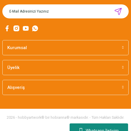
MIKNATISLI İĞNE TUTUCU-BAHAR
160,00 TL
Kurumsal
Üyelik
Alışveriş
2026 - hobbyartwork® bir hobianna® markasıdır. - Tüm Hakları Saklıdır.
Whatsapp İletişim