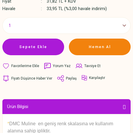
Fiyat
31,82 TL + KDV
Havale
33,95 TL (%3,00 havale indirimi)
Sepete Ekle
Hemen Al
Yorum Yaz
Tavsiye Et
Karşılaştır
Fiyatı Düşünce Haber Ver
Paylaş
Ürün Bilgisi
*
DMC Muline en geniş renk skalasına ve kullanım
alanına sahip ipliktir.