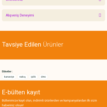
Yorum Yaz
Bu ürünün fiyat bilgisi, resim, ürün açıklamalarında ve diğer konularda
Alışveriş Deneyimi
yetersiz gördüğünüz noktaları öneri formunu kullanarak tarafımıza
iletebilirsiniz.
Görüş ve önerileriniz için teşekkür ederiz.
Sitemize ilk yorumu siz yapın!
Ürün resmi kalitesiz, bozuk veya görüntülenemiyor.
Tavsiye Edilen
Ürünler
Ürün açıklamasında eksik bilgiler bulunuyor.
Deneyimini Paylaş
Ürün bilgilerinde hatalar bulunuyor.
Ürün fiyatı diğer sitelerden daha pahalı.
Bu ürüne benzer farklı alternatifler olmalı.
Etiketler :
kanaviçe
nakış
iplik
dmc
E-bülten
kayıt
Gönder
Bültenimize kayıt olun, indirimli ürünlerden ve kampanyalardan ilk sizin
haberiniz olsun!