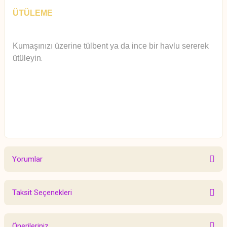
ÜTÜLEME
Kumaşınızı üzerine tülbent ya da ince bir havlu sererek
ütüleyin
.
Yorumlar
Taksit Seçenekleri
Bu ürüne ilk yorumu siz yapın!
Önerileriniz