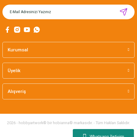
MIKNATISLI İĞNE TUTUCU-BAHAR
160,00 TL
Kurumsal
Üyelik
Alışveriş
2026 - hobbyartwork® bir hobianna® markasıdır. - Tüm Hakları Saklıdır.
Whatsapp İletişim