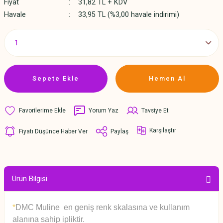
Fiyat
31,82 TL + KDV
Havale
33,95 TL (%3,00 havale indirimi)
Sepete Ekle
Hemen Al
Yorum Yaz
Tavsiye Et
Karşılaştır
Fiyatı Düşünce Haber Ver
Paylaş
Ürün Bilgisi
*
DMC Muline en geniş renk skalasına ve kullanım
alanına sahip ipliktir.