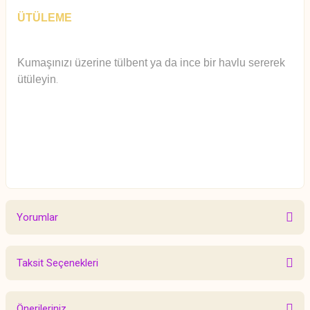
ÜTÜLEME
Kumaşınızı üzerine tülbent ya da ince bir havlu sererek
ütüleyin
.
Yorumlar
Taksit Seçenekleri
Bu ürüne ilk yorumu siz yapın!
Önerileriniz