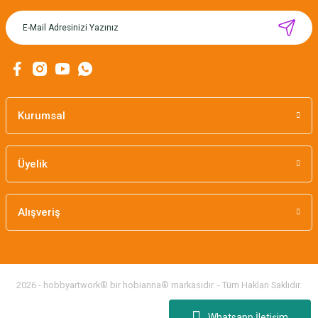
MIKNATISLI İĞNE TUTUCU-BAHAR
160,00 TL
Kurumsal
Üyelik
Alışveriş
2026 - hobbyartwork® bir hobianna® markasıdır. - Tüm Hakları Saklıdır.
Whatsapp İletişim