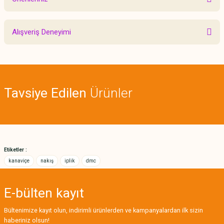
Yorum Yaz
Bu ürünün fiyat bilgisi, resim, ürün açıklamalarında ve diğer konularda
Alışveriş Deneyimi
yetersiz gördüğünüz noktaları öneri formunu kullanarak tarafımıza
iletebilirsiniz.
Görüş ve önerileriniz için teşekkür ederiz.
Sitemize ilk yorumu siz yapın!
Ürün resmi kalitesiz, bozuk veya görüntülenemiyor.
Tavsiye Edilen
Ürünler
Ürün açıklamasında eksik bilgiler bulunuyor.
Deneyimini Paylaş
Ürün bilgilerinde hatalar bulunuyor.
Ürün fiyatı diğer sitelerden daha pahalı.
Bu ürüne benzer farklı alternatifler olmalı.
Etiketler :
kanaviçe
nakış
iplik
dmc
E-bülten
kayıt
Gönder
Bültenimize kayıt olun, indirimli ürünlerden ve kampanyalardan ilk sizin
haberiniz olsun!