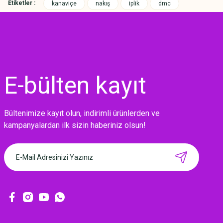
Etiketler :
kanaviçe
nakış
iplik
dmc
E-bülten
kayıt
Bültenimize kayıt olun, indirimli ürünlerden ve
MIKNATISLI İĞNE TUTUCU-BAHAR
kampanyalardan ilk sizin haberiniz olsun!
160,00 TL