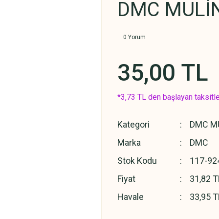
DMC MULİN
0 Yorum
35,00 TL
*3,73 TL den başlayan taksitle
Kategori
DMC MU
Marka
DMC
Stok Kodu
117-92
Fiyat
31,82 T
Havale
33,95 T