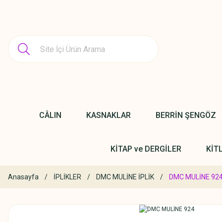
CÂLIN
KASNAKLAR
BERRİN ŞENGÖZ
KİTAP ve DERGİLER
KİT
Anasayfa
İPLİKLER
DMC MULİNE İPLİK
DMC MULİNE 92