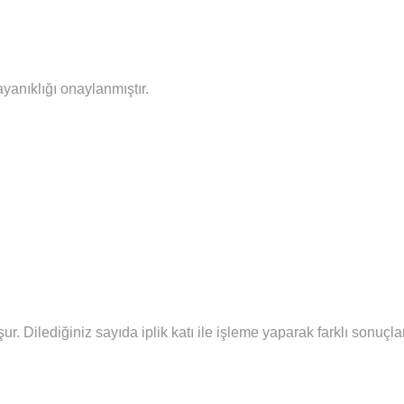
ayanıklığı onaylanmıştır.
şur.
Diledi
ğiniz sayıda iplik katı ile işleme yaparak farklı sonuç