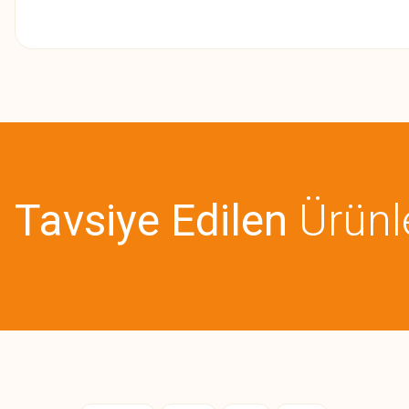
Bu ürünün fiyat bilgisi, resim, ürün açıklamalarında ve diğer konularda
Görüş ve önerileriniz için teşekkür ederiz.
Ürün resmi kalitesiz, bozuk veya görüntülenemiyor.
Ürün açıklamasında eksik bilgiler bulunuyor.
Tavsiye Edilen
Ürünl
Ürün bilgilerinde hatalar bulunuyor.
Ürün fiyatı diğer sitelerden daha pahalı.
Bu ürüne benzer farklı alternatifler olmalı.