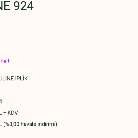
E 924
rle!!
LİNE İPLİK
4
L + KDV
L (%3,00 havale indirimi)