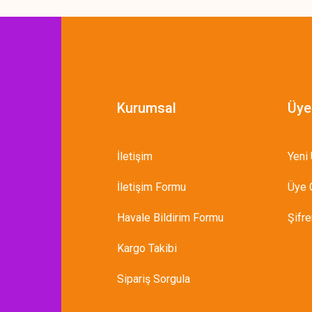
Kurumsal
Üye
İletişim
Yeni 
İletişim Formu
Üye G
Havale Bildirim Formu
Şifr
Kargo Takibi
Sipariş Sorgula