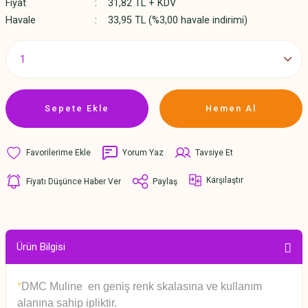
Fiyat
31,82 TL + KDV
Havale
33,95 TL (%3,00 havale indirimi)
Sepete Ekle
Hemen Al
Yorum Yaz
Tavsiye Et
Karşılaştır
Fiyatı Düşünce Haber Ver
Paylaş
Ürün Bilgisi
*
DMC Muline en geniş renk skalasına ve kullanım
alanına sahip ipliktir.