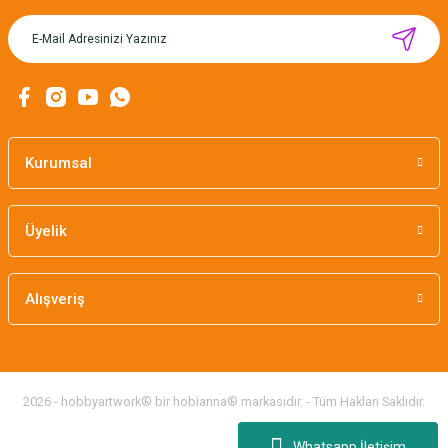
MIKNATISLI İĞNE TUTUCU-BAHAR
160,00 TL
Kurumsal
Üyelik
Alışveriş
2026 - hobbyartwork® bir hobianna® markasıdır. - Tüm Hakları Saklıdır.
Whatsapp İletişim