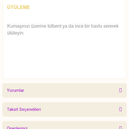
ÜTÜLEME
Kumaşınızı üzerine tülbent ya da ince bir havlu sererek
ütüleyin
.
Yorumlar
Taksit Seçenekleri
Bu ürüne ilk yorumu siz yapın!
Önerileriniz