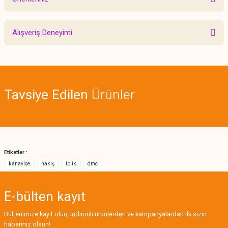
Yorum Yaz
Bu ürünün fiyat bilgisi, resim, ürün açıklamalarında ve diğer konularda
Alışveriş Deneyimi
yetersiz gördüğünüz noktaları öneri formunu kullanarak tarafımıza
iletebilirsiniz.
Görüş ve önerileriniz için teşekkür ederiz.
Sitemize ilk yorumu siz yapın!
Ürün resmi kalitesiz, bozuk veya görüntülenemiyor.
Tavsiye Edilen
Ürünler
Ürün açıklamasında eksik bilgiler bulunuyor.
Deneyimini Paylaş
Ürün bilgilerinde hatalar bulunuyor.
Ürün fiyatı diğer sitelerden daha pahalı.
Bu ürüne benzer farklı alternatifler olmalı.
Etiketler :
kanaviçe
nakış
iplik
dmc
E-bülten
kayıt
Gönder
Bültenimize kayıt olun, indirimli ürünlerden ve kampanyalardan ilk sizin
haberiniz olsun!