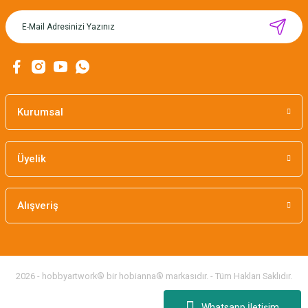
MIKNATISLI İĞNE TUTUCU-BAHAR
160,00 TL
Kurumsal
Üyelik
Alışveriş
2026 - hobbyartwork® bir hobianna® markasıdır. - Tüm Hakları Saklıdır.
Whatsapp İletişim