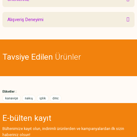
Yorum Yaz
Bu ürünün fiyat bilgisi, resim, ürün açıklamalarında ve diğer konularda
Alışveriş Deneyimi
yetersiz gördüğünüz noktaları öneri formunu kullanarak tarafımıza
iletebilirsiniz.
Görüş ve önerileriniz için teşekkür ederiz.
Sitemize ilk yorumu siz yapın!
Ürün resmi kalitesiz, bozuk veya görüntülenemiyor.
Tavsiye Edilen
Ürünler
Ürün açıklamasında eksik bilgiler bulunuyor.
Deneyimini Paylaş
Ürün bilgilerinde hatalar bulunuyor.
Ürün fiyatı diğer sitelerden daha pahalı.
Bu ürüne benzer farklı alternatifler olmalı.
Etiketler :
kanaviçe
nakış
iplik
dmc
E-bülten
kayıt
Gönder
Bültenimize kayıt olun, indirimli ürünlerden ve kampanyalardan ilk sizin
haberiniz olsun!