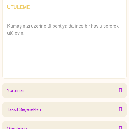
ÜTÜLEME
Kumaşınızı üzerine tülbent ya da ince bir havlu sererek
ütüleyin
.
Yorumlar
Taksit Seçenekleri
Bu ürüne ilk yorumu siz yapın!
Önerileriniz