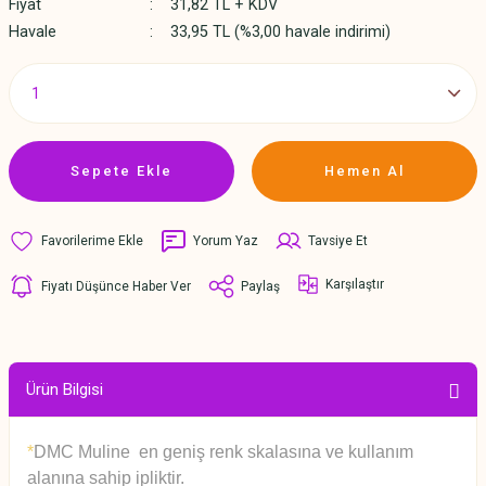
Fiyat
31,82 TL + KDV
Havale
33,95 TL (%3,00 havale indirimi)
Sepete Ekle
Hemen Al
Yorum Yaz
Tavsiye Et
Karşılaştır
Fiyatı Düşünce Haber Ver
Paylaş
Ürün Bilgisi
*
DMC Muline en geniş renk skalasına ve kullanım
alanına sahip ipliktir.