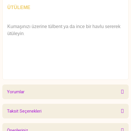
ÜTÜLEME
Kumaşınızı üzerine tülbent ya da ince bir havlu sererek
ütüleyin
.
Yorumlar
Taksit Seçenekleri
Bu ürüne ilk yorumu siz yapın!
Önerileriniz