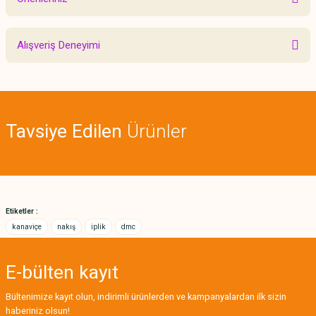
Yorum Yaz
Bu ürünün fiyat bilgisi, resim, ürün açıklamalarında ve diğer konularda
Alışveriş Deneyimi
yetersiz gördüğünüz noktaları öneri formunu kullanarak tarafımıza
iletebilirsiniz.
Görüş ve önerileriniz için teşekkür ederiz.
Sitemize ilk yorumu siz yapın!
Ürün resmi kalitesiz, bozuk veya görüntülenemiyor.
Tavsiye Edilen
Ürünler
Ürün açıklamasında eksik bilgiler bulunuyor.
Deneyimini Paylaş
Ürün bilgilerinde hatalar bulunuyor.
Ürün fiyatı diğer sitelerden daha pahalı.
Bu ürüne benzer farklı alternatifler olmalı.
Etiketler :
kanaviçe
nakış
iplik
dmc
E-bülten
kayıt
Gönder
Bültenimize kayıt olun, indirimli ürünlerden ve kampanyalardan ilk sizin
haberiniz olsun!