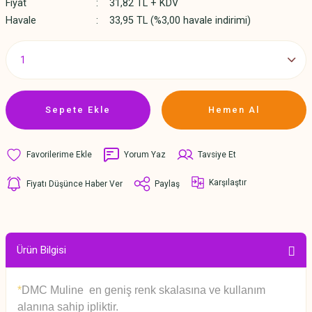
Fiyat
31,82 TL + KDV
Havale
33,95 TL (%3,00 havale indirimi)
Sepete Ekle
Hemen Al
Yorum Yaz
Tavsiye Et
Karşılaştır
Fiyatı Düşünce Haber Ver
Paylaş
Ürün Bilgisi
*
DMC Muline en geniş renk skalasına ve kullanım
alanına sahip ipliktir.