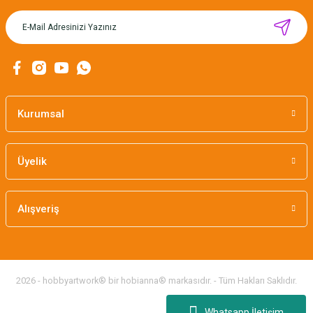
MIKNATISLI İĞNE TUTUCU-BAHAR
160,00 TL
Kurumsal
Üyelik
Alışveriş
2026 - hobbyartwork® bir hobianna® markasıdır. - Tüm Hakları Saklıdır.
Whatsapp İletişim