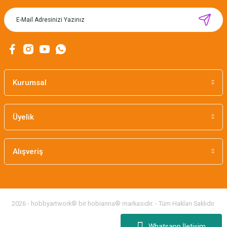
MIKNATISLI İĞNE TUTUCU-BAHAR
160,00 TL
Kurumsal
Üyelik
Alışveriş
2026 - hobbyartwork® bir hobianna® markasıdır. - Tüm Hakları Saklıdır.
Whatsapp İletişim