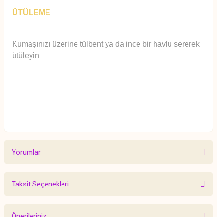
ÜTÜLEME
Kumaşınızı üzerine tülbent ya da ince bir havlu sererek
ütüleyin
.
Yorumlar
Taksit Seçenekleri
Bu ürüne ilk yorumu siz yapın!
Önerileriniz