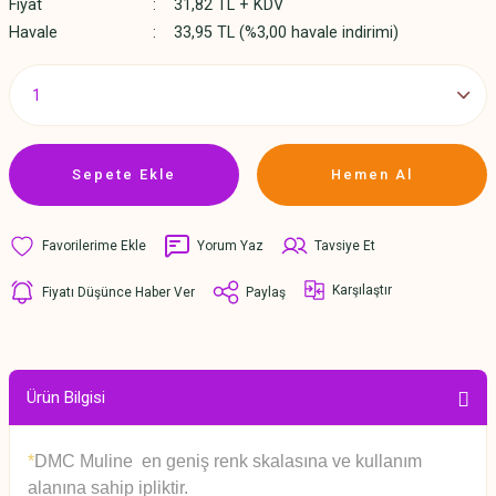
Fiyat
31,82 TL + KDV
Havale
33,95 TL (%3,00 havale indirimi)
Sepete Ekle
Hemen Al
Yorum Yaz
Tavsiye Et
Karşılaştır
Fiyatı Düşünce Haber Ver
Paylaş
Ürün Bilgisi
*
DMC Muline en geniş renk skalasına ve kullanım
alanına sahip ipliktir.