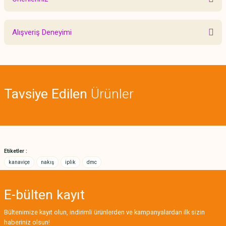
Yorum Yaz
Bu ürünün fiyat bilgisi, resim, ürün açıklamalarında ve diğer konularda
Alışveriş Deneyimi
yetersiz gördüğünüz noktaları öneri formunu kullanarak tarafımıza
iletebilirsiniz.
Görüş ve önerileriniz için teşekkür ederiz.
Sitemize ilk yorumu siz yapın!
Ürün resmi kalitesiz, bozuk veya görüntülenemiyor.
Tavsiye Edilen
Ürünler
Ürün açıklamasında eksik bilgiler bulunuyor.
Deneyimini Paylaş
Ürün bilgilerinde hatalar bulunuyor.
Ürün fiyatı diğer sitelerden daha pahalı.
Bu ürüne benzer farklı alternatifler olmalı.
Etiketler :
kanaviçe
nakış
iplik
dmc
E-bülten
kayıt
Gönder
Bültenimize kayıt olun, indirimli ürünlerden ve kampanyalardan ilk sizin
haberiniz olsun!