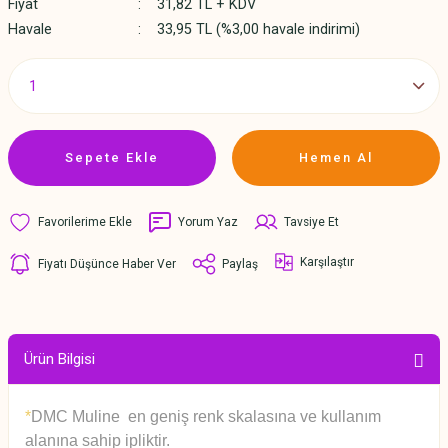
Fiyat
31,82 TL + KDV
Havale
33,95 TL (%3,00 havale indirimi)
Sepete Ekle
Hemen Al
Yorum Yaz
Tavsiye Et
Karşılaştır
Fiyatı Düşünce Haber Ver
Paylaş
Ürün Bilgisi
*
DMC Muline en geniş renk skalasına ve kullanım
alanına sahip ipliktir.