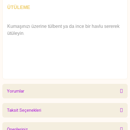
ÜTÜLEME
Kumaşınızı üzerine tülbent ya da ince bir havlu sererek
ütüleyin
.
Yorumlar
Taksit Seçenekleri
Bu ürüne ilk yorumu siz yapın!
Önerileriniz