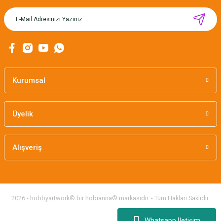
MIKNATISLI İĞNE TUTUCU-BAHAR
160,00 TL
Kurumsal
Üyelik
Alışveriş
2026 - hobbyartwork® bir hobianna® markasıdır. - Tüm Hakları Saklıdır.
Whatsapp İletişim