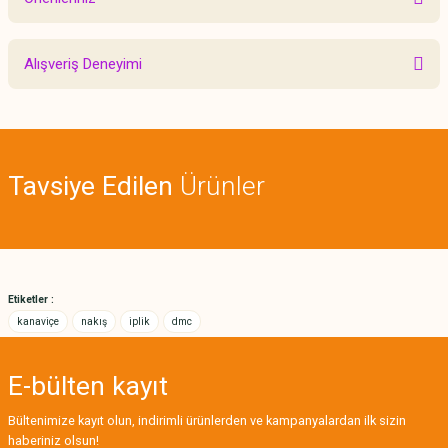
Yorum Yaz
Bu ürünün fiyat bilgisi, resim, ürün açıklamalarında ve diğer konularda
Alışveriş Deneyimi
yetersiz gördüğünüz noktaları öneri formunu kullanarak tarafımıza
iletebilirsiniz.
Görüş ve önerileriniz için teşekkür ederiz.
Sitemize ilk yorumu siz yapın!
Ürün resmi kalitesiz, bozuk veya görüntülenemiyor.
Tavsiye Edilen
Ürünler
Ürün açıklamasında eksik bilgiler bulunuyor.
Deneyimini Paylaş
Ürün bilgilerinde hatalar bulunuyor.
Ürün fiyatı diğer sitelerden daha pahalı.
Bu ürüne benzer farklı alternatifler olmalı.
Etiketler :
kanaviçe
nakış
iplik
dmc
E-bülten
kayıt
Gönder
Bültenimize kayıt olun, indirimli ürünlerden ve kampanyalardan ilk sizin
haberiniz olsun!