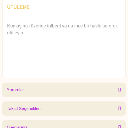
ÜTÜLEME
Kumaşınızı üzerine tülbent ya da ince bir havlu sererek
ütüleyin
.
Yorumlar
Taksit Seçenekleri
Bu ürüne ilk yorumu siz yapın!
Önerileriniz