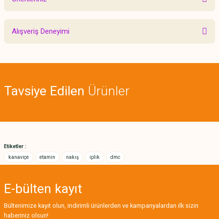
Yorum Yaz
Bu ürünün fiyat bilgisi, resim, ürün açıklamalarında ve diğer konularda
Alışveriş Deneyimi
yetersiz gördüğünüz noktaları öneri formunu kullanarak tarafımıza
iletebilirsiniz.
Görüş ve önerileriniz için teşekkür ederiz.
Sitemize ilk yorumu siz yapın!
Ürün resmi kalitesiz, bozuk veya görüntülenemiyor.
Tavsiye Edilen
Ürünler
Ürün açıklamasında eksik bilgiler bulunuyor.
Deneyimini Paylaş
Ürün bilgilerinde hatalar bulunuyor.
Ürün fiyatı diğer sitelerden daha pahalı.
Bu ürüne benzer farklı alternatifler olmalı.
Etiketler :
kanaviçe
etamin
nakış
iplik
dmc
E-bülten
kayıt
Gönder
Bültenimize kayıt olun, indirimli ürünlerden ve kampanyalardan ilk sizin
haberiniz olsun!