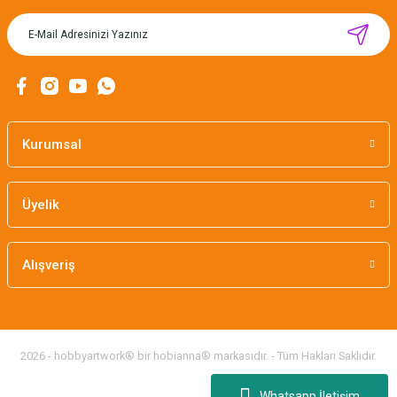
MIKNATISLI İĞNE TUTUCU-BAHAR
160,00 TL
Kurumsal
Üyelik
Alışveriş
2026 - hobbyartwork® bir hobianna® markasıdır. - Tüm Hakları Saklıdır.
Whatsapp İletişim