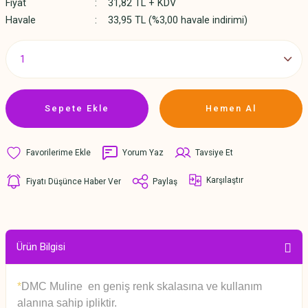
Fiyat
31,82 TL + KDV
Havale
33,95 TL (%3,00 havale indirimi)
Sepete Ekle
Hemen Al
Yorum Yaz
Tavsiye Et
Karşılaştır
Fiyatı Düşünce Haber Ver
Paylaş
Ürün Bilgisi
*
DMC Muline en geniş renk skalasına ve kullanım
alanına sahip ipliktir.