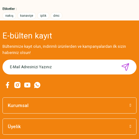
Bu ürüne benzer farklı alternatifler olmalı.
Etiketler :
nakış
kanaviçe
iplik
dmc
E-bülten
kayıt
Gönder
Bültenimize kayıt olun, indirimli ürünlerden ve kampanyalardan ilk sizin
haberiniz olsun!
MIKNATISLI İĞNE TUTUCU-BAHAR
160,00 TL
Kurumsal
Üyelik