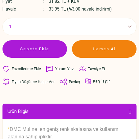
Fiyat
31,82 TL + KDV
Havale
33,95 TL (%3,00 havale indirimi)
Sepete Ekle
Hemen Al
Yorum Yaz
Tavsiye Et
Karşılaştır
Fiyatı Düşünce Haber Ver
Paylaş
Ürün Bilgisi
*
DMC Muline en geniş renk skalasına ve kullanım
alanına sahip ipliktir.