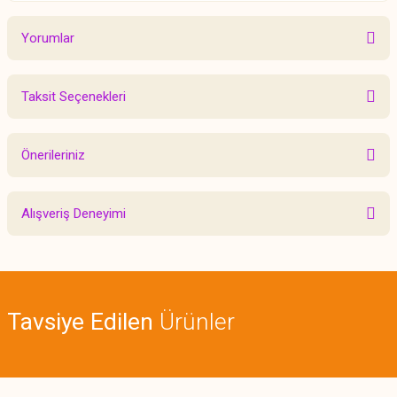
Yorumlar
Taksit Seçenekleri
Bu ürüne ilk yorumu siz yapın!
Önerileriniz
Yorum Yaz
Bu ürünün fiyat bilgisi, resim, ürün açıklamalarında ve diğer konularda
Alışveriş Deneyimi
yetersiz gördüğünüz noktaları öneri formunu kullanarak tarafımıza
iletebilirsiniz.
Görüş ve önerileriniz için teşekkür ederiz.
Sitemize ilk yorumu siz yapın!
Ürün resmi kalitesiz, bozuk veya görüntülenemiyor.
Tavsiye Edilen
Ürünler
Ürün açıklamasında eksik bilgiler bulunuyor.
Deneyimini Paylaş
Ürün bilgilerinde hatalar bulunuyor.
Ürün fiyatı diğer sitelerden daha pahalı.