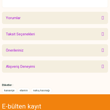
Yorumlar
Taksit Seçenekleri
Bu ürüne ilk yorumu siz yapın!
Önerileriniz
Yorum Yaz
Bu ürünün fiyat bilgisi, resim, ürün açıklamalarında ve diğer konularda
Alışveriş Deneyimi
yetersiz gördüğünüz noktaları öneri formunu kullanarak tarafımıza
iletebilirsiniz.
Görüş ve önerileriniz için teşekkür ederiz.
Etiketler :
Sitemize ilk yorumu siz yapın!
Ürün resmi kalitesiz, bozuk veya görüntülenemiyor.
kanaviçe
etamin
nakış kasnağı
Ürün açıklamasında eksik bilgiler bulunuyor.
Deneyimini Paylaş
Ürün bilgilerinde hatalar bulunuyor.
E-bülten
kayıt