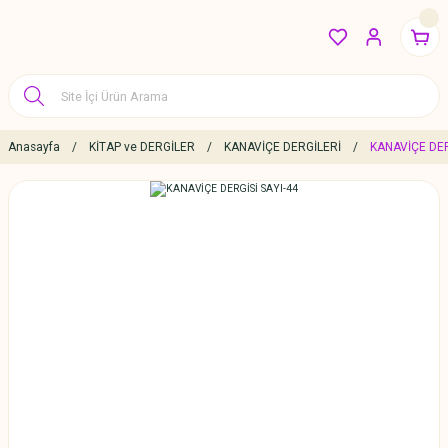
Anasayfa
KİTAP ve DERGİLER
KANAVİÇE DERGİLERİ
KANAVİÇE DER