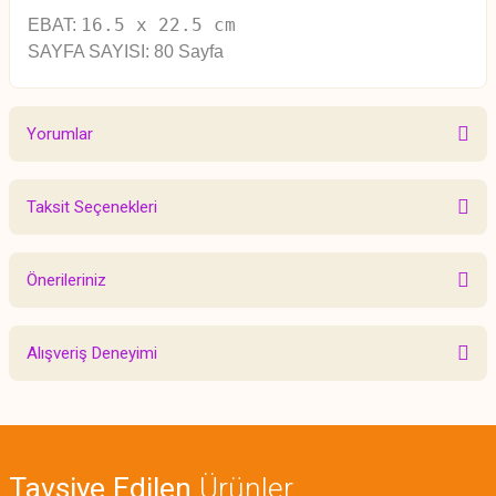
16.5 x 22.5 cm
EBAT:
SAYFA SAYISI: 80 Sayfa
Yorumlar
Taksit Seçenekleri
Bu ürüne ilk yorumu siz yapın!
Önerileriniz
Yorum Yaz
Bu ürünün fiyat bilgisi, resim, ürün açıklamalarında ve diğer konularda
Alışveriş Deneyimi
yetersiz gördüğünüz noktaları öneri formunu kullanarak tarafımıza
iletebilirsiniz.
Görüş ve önerileriniz için teşekkür ederiz.
Sitemize ilk yorumu siz yapın!
Ürün resmi kalitesiz, bozuk veya görüntülenemiyor.
Tavsiye Edilen
Ürünler
Ürün açıklamasında eksik bilgiler bulunuyor.