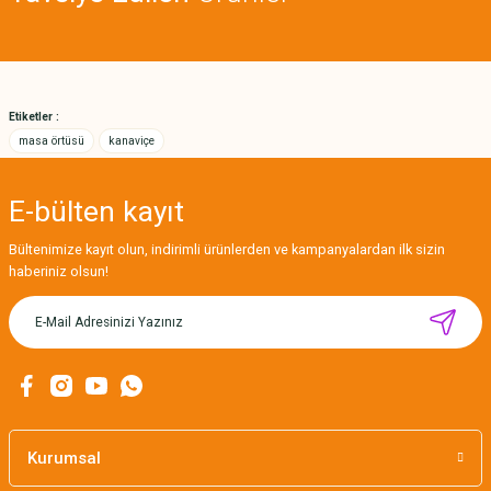
Deneyimini Paylaş
Ürün bilgilerinde hatalar bulunuyor.
Ürün fiyatı diğer sitelerden daha pahalı.
Bu ürüne benzer farklı alternatifler olmalı.
Etiketler :
masa örtüsü
kanaviçe
E-bülten
kayıt
Gönder
Bültenimize kayıt olun, indirimli ürünlerden ve kampanyalardan ilk sizin
haberiniz olsun!
MIKNATISLI İĞNE TUTUCU-BAHAR
160,00 TL
Kurumsal