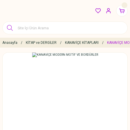
Anasayfa
KİTAP ve DERGİLER
KANAVİÇE KİTAPLARI
KANAVİÇE MO