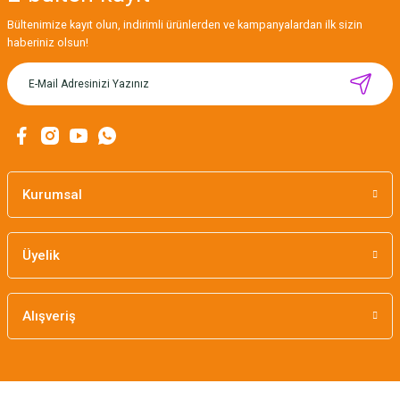
Gönder
Bültenimize kayıt olun, indirimli ürünlerden ve kampanyalardan ilk sizin
haberiniz olsun!
MIKNATISLI İĞNE TUTUCU-BAHAR
160,00 TL
Kurumsal
Üyelik
Alışveriş