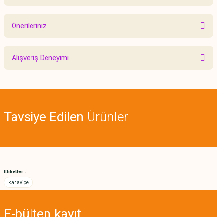
Bu ürüne ilk yorumu siz yapın!
Önerileriniz
Yorum Yaz
Bu ürünün fiyat bilgisi, resim, ürün açıklamalarında ve diğer konularda
Alışveriş Deneyimi
yetersiz gördüğünüz noktaları öneri formunu kullanarak tarafımıza
iletebilirsiniz.
Görüş ve önerileriniz için teşekkür ederiz.
Sitemize ilk yorumu siz yapın!
Ürün resmi kalitesiz, bozuk veya görüntülenemiyor.
Tavsiye Edilen
Ürünler
Ürün açıklamasında eksik bilgiler bulunuyor.
Deneyimini Paylaş
Ürün bilgilerinde hatalar bulunuyor.
Ürün fiyatı diğer sitelerden daha pahalı.
Bu ürüne benzer farklı alternatifler olmalı.
Etiketler :
kanaviçe
E-bülten
kayıt