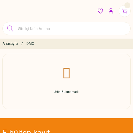
Anasayfa
DMC
Ürün Bulunamadı.
E-bülten
kayıt