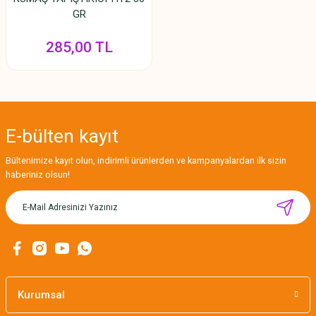
GR
285,00 TL
E-bülten
kayıt
Bültenimize kayıt olun, indirimli ürünlerden ve kampanyalardan ilk sizin
haberiniz olsun!
Kurumsal