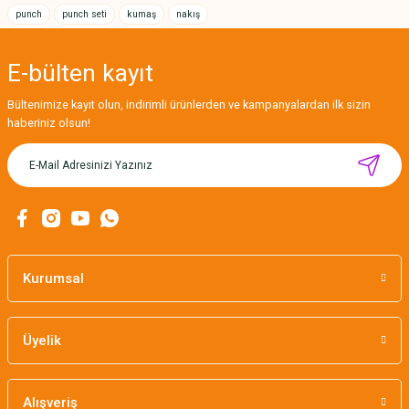
punch
punch seti
kumaş
nakış
E-bülten
kayıt
Gönder
Bültenimize kayıt olun, indirimli ürünlerden ve kampanyalardan ilk sizin
haberiniz olsun!
Kurumsal
Üyelik
CÂLIN NAKIŞ KASNAĞI 4'LÜ UZATMA KİTİ BEYAZ/PRATİKASNAK
Alışveriş