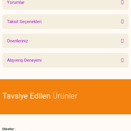
Yorumlar
Taksit Seçenekleri
Bu ürüne ilk yorumu siz yapın!
Önerileriniz
Yorum Yaz
Bu ürünün fiyat bilgisi, resim, ürün açıklamalarında ve diğer konularda
Alışveriş Deneyimi
yetersiz gördüğünüz noktaları öneri formunu kullanarak tarafımıza
iletebilirsiniz.
Görüş ve önerileriniz için teşekkür ederiz.
Sitemize ilk yorumu siz yapın!
Ürün resmi kalitesiz, bozuk veya görüntülenemiyor.
Tavsiye Edilen
Ürünler
Ürün açıklamasında eksik bilgiler bulunuyor.
Deneyimini Paylaş
Ürün bilgilerinde hatalar bulunuyor.
Ürün fiyatı diğer sitelerden daha pahalı.
Bu ürüne benzer farklı alternatifler olmalı.
Etiketler :