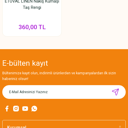
ETUVAL LİNEN Nakış Kumaşı
Taş Rengi
360,00 TL
E-bülten
kayıt
Bültenimize kayıt olun, indirimli ürünlerden ve kampanyalardan ilk sizin
haberiniz olsun!
Kurumsal