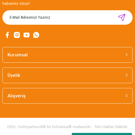
haberiniz olsun!
CÂLIN İŞLENEBİLİR KİTAP AYRACI
155,00 TL
Kurumsal
Üyelik
Alışveriş
2026 - hobbyartwork® bir hobianna® markasıdır. - Tüm Hakları Saklıdır.