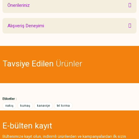
Önerileriniz
Yorum Yaz
Bu ürünün fiyat bilgisi, resim, ürün açıklamalarında ve diğer konularda
Alışveriş Deneyimi
yetersiz gördüğünüz noktaları öneri formunu kullanarak tarafımıza
iletebilirsiniz.
Görüş ve önerileriniz için teşekkür ederiz.
Sitemize ilk yorumu siz yapın!
Ürün resmi kalitesiz, bozuk veya görüntülenemiyor.
Tavsiye Edilen
Ürünler
Ürün açıklamasında eksik bilgiler bulunuyor.
Deneyimini Paylaş
Ürün bilgilerinde hatalar bulunuyor.
Ürün fiyatı diğer sitelerden daha pahalı.
Bu ürüne benzer farklı alternatifler olmalı.
Etiketler :
nakış
kumaş
kanaviçe
tel kırma
E-bülten
kayıt
Gönder
Bültenimize kayıt olun, indirimli ürünlerden ve kampanyalardan ilk sizin