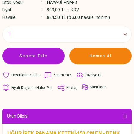
Stok Kodu
HAW-Uİ-PNM-3
Fiyat
909,09 TL + KDV
Havale
824,50 TL (%3,00 havale indirimi)
Sepete Ekle
Hemen Al
Yorum Yaz
Tavsiye Et
Karşılaştır
Fiyatı Düşünce Haber Ver
Paylaş
Ürün Bilgisi
UĞUR İPEK PANAMA KETENİ-150 CM EN -
RENK