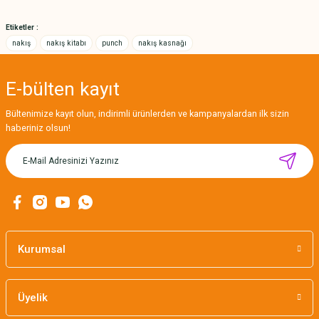
Bu ürüne benzer farklı alternatifler olmalı.
Etiketler :
nakış
nakış kitabı
punch
nakış kasnağı
E-bülten
kayıt
Gönder
Bültenimize kayıt olun, indirimli ürünlerden ve kampanyalardan ilk sizin
haberiniz olsun!
CÂLIN İŞLENEBİLİR HEDİYE KARTLARI / 12'Lİ
Kurumsal
169,00 TL
Üyelik