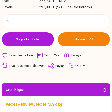
Fiyat
272,73 TL + KDV
Havale
291,00 TL (%3,00 havale indirimi)
Sepete Ekle
Hemen Al
Yorum Yaz
Tavsiye Et
Karşılaştır
Fiyatı Düşünce Haber Ver
Paylaş
Ürün Bilgisi
MODERN PUNCH NAKIŞI