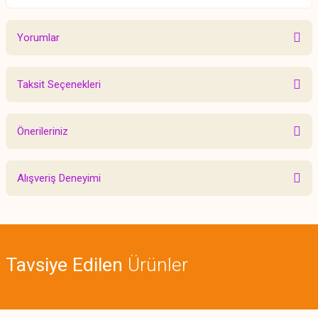
Yorumlar
Taksit Seçenekleri
Bu ürüne ilk yorumu siz yapın!
Önerileriniz
Yorum Yaz
Bu ürünün fiyat bilgisi, resim, ürün açıklamalarında ve diğer konularda
Alışveriş Deneyimi
yetersiz gördüğünüz noktaları öneri formunu kullanarak tarafımıza
iletebilirsiniz.
Görüş ve önerileriniz için teşekkür ederiz.
Sitemize ilk yorumu siz yapın!
Ürün resmi kalitesiz, bozuk veya görüntülenemiyor.
Tavsiye Edilen
Ürünler
Ürün açıklamasında eksik bilgiler bulunuyor.
Deneyimini Paylaş
Ürün bilgilerinde hatalar bulunuyor.
Ürün fiyatı diğer sitelerden daha pahalı.