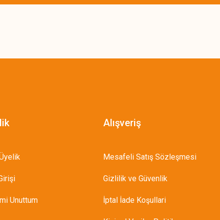
lik
Alışveriş
Üyelik
Mesafeli Satış Sözleşmesi
irişi
Gizlilik ve Güvenlik
emi Unuttum
İptal İade Koşullari