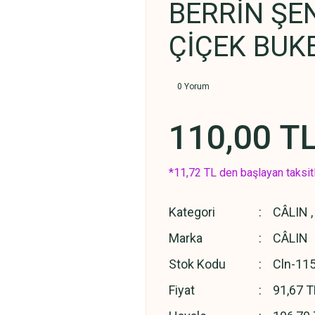
BERRİN ŞE
ÇİÇEK BUK
0 Yorum
110,00 T
*11,72 TL den başlayan taksitl
Kategori
CÂLIN
Marka
CÂLIN
Stok Kodu
Cln-11
Fiyat
91,67 T