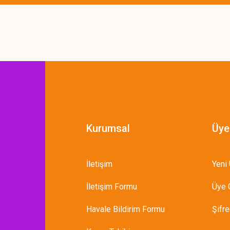
Gönder
Kurumsal
Üye
İletişim
Yeni 
İletişim Formu
Üye G
Havale Bildirim Formu
Şifr
IN İŞLENEBİLİR HEDİYE KARTLARI / 12'Lİ