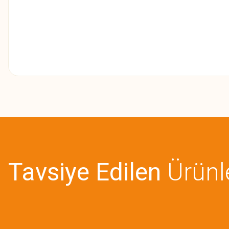
Bu ürünün fiyat bilgisi, resim, ürün açıklamalarında ve diğer konularda
Görüş ve önerileriniz için teşekkür ederiz.
Ürün resmi kalitesiz, bozuk veya görüntülenemiyor.
Ürün açıklamasında eksik bilgiler bulunuyor.
Tavsiye Edilen
Ürünl
Ürün bilgilerinde hatalar bulunuyor.
Ürün fiyatı diğer sitelerden daha pahalı.
Bu ürüne benzer farklı alternatifler olmalı.