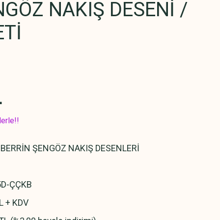
NGÖZ NAKIŞ DESENİ /
ETİ
L
erle!!
,
BERRİN ŞENGÖZ NAKIŞ DESENLERİ
5D-ÇÇKB
L + KDV