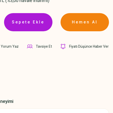
TL (%3,00 havale indirimi)
Sepete Ekle
Hemen Al
Yorum Yaz
Tavsiye Et
Fiyatı Düşünce Haber Ver
eneyimi