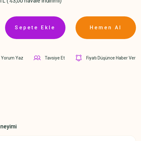
TL (%3,00 havale indirimi)
Sepete Ekle
Hemen Al
Yorum Yaz
Tavsiye Et
Fiyatı Düşünce Haber Ver
eneyimi