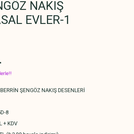
NGÖZ NAKIŞ
SAL EVLER-1
L
erle!!
,
BERRİN ŞENGÖZ NAKIŞ DESENLERİ
5D-8
L + KDV