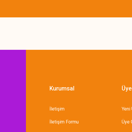
Gönder
Kurumsal
Üye
İletişim
Yeni 
İletişim Formu
Üye G