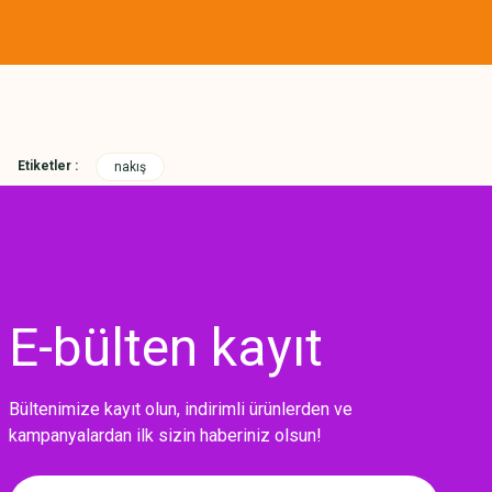
Etiketler :
nakış
E-bülten
kayıt
Bültenimize kayıt olun, indirimli ürünlerden ve
kampanyalardan ilk sizin haberiniz olsun!