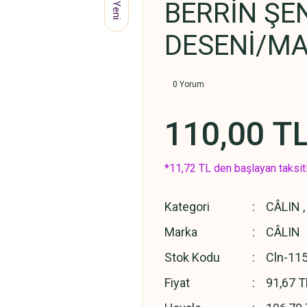
BERRİN ŞE
Yeni
DESENİ/MA
0 Yorum
110,00 T
*11,72 TL den başlayan taksitl
Kategori
CÂLIN
Marka
CÂLIN
Stok Kodu
Cln-11
Fiyat
91,67 T