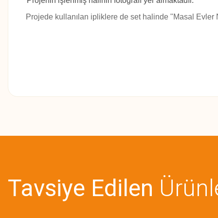
*Projenin işlenmiş halinin fotoğrafı yer almaktadır.
Projede kullanılan ipliklere de set halinde "Masal Evler N
Bu ürünün fiyat bilgisi, resim, ürün açıklamalarında ve diğer konularda
Görüş ve önerileriniz için teşekkür ederiz.
Ürün resmi kalitesiz, bozuk veya görüntülenemiyor.
Ürün açıklamasında eksik bilgiler bulunuyor.
Tavsiye Edilen
Ürünl
Ürün bilgilerinde hatalar bulunuyor.
Ürün fiyatı diğer sitelerden daha pahalı.
Bu ürüne benzer farklı alternatifler olmalı.