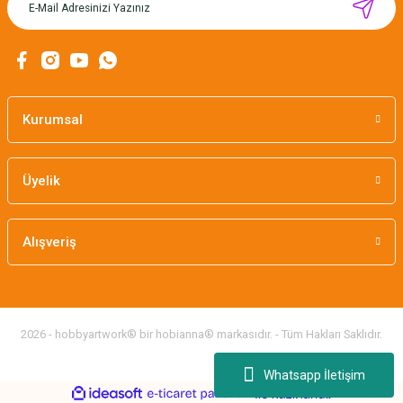
CÂLIN İŞLENEBİLİR KİTAP AYRACI
155,00 TL
Kurumsal
Üyelik
Alışveriş
2026 - hobbyartwork® bir hobianna® markasıdır. - Tüm Hakları Saklıdır.
Whatsapp İletişim
ideasoft
ile
e-