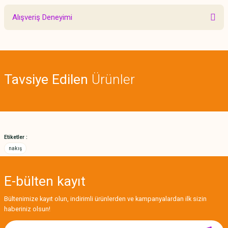
Bu ürünün fiyat bilgisi, resim, ürün açıklamalarında ve diğer konularda
Alışveriş Deneyimi
yetersiz gördüğünüz noktaları öneri formunu kullanarak tarafımıza
iletebilirsiniz.
Görüş ve önerileriniz için teşekkür ederiz.
Sitemize ilk yorumu siz yapın!
Ürün resmi kalitesiz, bozuk veya görüntülenemiyor.
Tavsiye Edilen
Ürünler
Ürün açıklamasında eksik bilgiler bulunuyor.
Deneyimini Paylaş
Ürün bilgilerinde hatalar bulunuyor.
Ürün fiyatı diğer sitelerden daha pahalı.
Bu ürüne benzer farklı alternatifler olmalı.
Etiketler :
nakış
E-bülten
kayıt
Gönder
Bültenimize kayıt olun, indirimli ürünlerden ve kampanyalardan ilk sizin
haberiniz olsun!