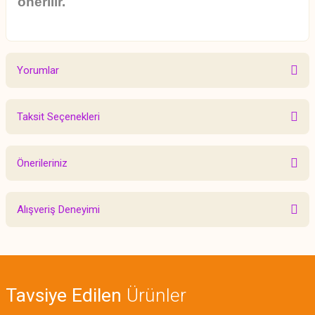
önerilir.
Yorumlar
Taksit Seçenekleri
Bu ürüne ilk yorumu siz yapın!
Önerileriniz
Yorum Yaz
Bu ürünün fiyat bilgisi, resim, ürün açıklamalarında ve diğer konularda
Alışveriş Deneyimi
yetersiz gördüğünüz noktaları öneri formunu kullanarak tarafımıza
iletebilirsiniz.
Görüş ve önerileriniz için teşekkür ederiz.
Sitemize ilk yorumu siz yapın!
Ürün resmi kalitesiz, bozuk veya görüntülenemiyor.
Tavsiye Edilen
Ürünler
Ürün açıklamasında eksik bilgiler bulunuyor.
Deneyimini Paylaş