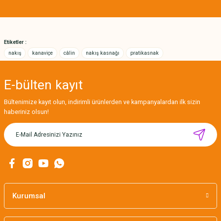
Ürün bilgilerinde hatalar bulunuyor.
Ürün fiyatı diğer sitelerden daha pahalı.
Bu ürüne benzer farklı alternatifler olmalı.
Etiketler :
nakış
kanaviçe
câlin
nakış kasnağı
pratikasnak
E-bülten
kayıt
Gönder
Bültenimize kayıt olun, indirimli ürünlerden ve kampanyalardan ilk sizin
haberiniz olsun!
Kurumsal