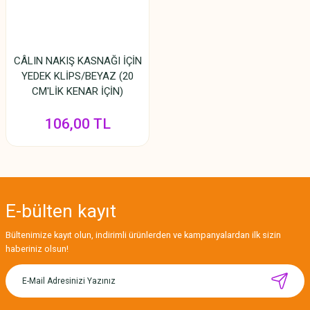
CÂLIN NAKIŞ KASNAĞI İÇİN
YEDEK KLİPS/BEYAZ (20
CM'LİK KENAR İÇİN)
106,00 TL
E-bülten
kayıt
Bültenimize kayıt olun, indirimli ürünlerden ve kampanyalardan ilk sizin
haberiniz olsun!