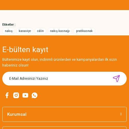
Ürün bilgilerinde hatalar bulunuyor.
Ürün fiyatı diğer sitelerden daha pahalı.
Bu ürüne benzer farklı alternatifler olmalı.
Etiketler :
nakış
kanaviçe
câlin
nakış kasnağı
pratikasnak
E-bülten
kayıt
Gönder
Bültenimize kayıt olun, indirimli ürünlerden ve kampanyalardan ilk sizin
haberiniz olsun!
Kurumsal