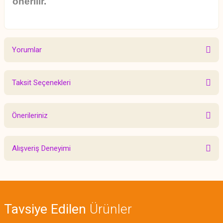
önerilir.
Yorumlar
Taksit Seçenekleri
Bu ürüne ilk yorumu siz yapın!
Önerileriniz
Yorum Yaz
Bu ürünün fiyat bilgisi, resim, ürün açıklamalarında ve diğer konularda
Alışveriş Deneyimi
yetersiz gördüğünüz noktaları öneri formunu kullanarak tarafımıza
iletebilirsiniz.
Görüş ve önerileriniz için teşekkür ederiz.
Sitemize ilk yorumu siz yapın!
Ürün resmi kalitesiz, bozuk veya görüntülenemiyor.
Tavsiye Edilen
Ürünler
Ürün açıklamasında eksik bilgiler bulunuyor.
Deneyimini Paylaş