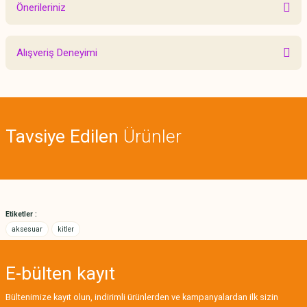
Önerileriniz
Yorum Yaz
Bu ürünün fiyat bilgisi, resim, ürün açıklamalarında ve diğer konularda
Alışveriş Deneyimi
yetersiz gördüğünüz noktaları öneri formunu kullanarak tarafımıza
iletebilirsiniz.
Görüş ve önerileriniz için teşekkür ederiz.
Sitemize ilk yorumu siz yapın!
Ürün resmi kalitesiz, bozuk veya görüntülenemiyor.
Tavsiye Edilen
Ürünler
Ürün açıklamasında eksik bilgiler bulunuyor.
Deneyimini Paylaş
Ürün bilgilerinde hatalar bulunuyor.
Ürün fiyatı diğer sitelerden daha pahalı.
Bu ürüne benzer farklı alternatifler olmalı.
Etiketler :
aksesuar
kitler
E-bülten
kayıt
Gönder
Bültenimize kayıt olun, indirimli ürünlerden ve kampanyalardan ilk sizin