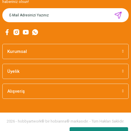
haberiniz olsun!
ÇİFTLİK / AHŞAP DÜĞME SET
265,00 TL
Kurumsal
Üyelik
Alışveriş
2026 - hobbyartwork® bir hobianna® markasıdır. - Tüm Hakları Saklıdır.
MIKNATISLI İĞNE TUTUCU-BAHAR