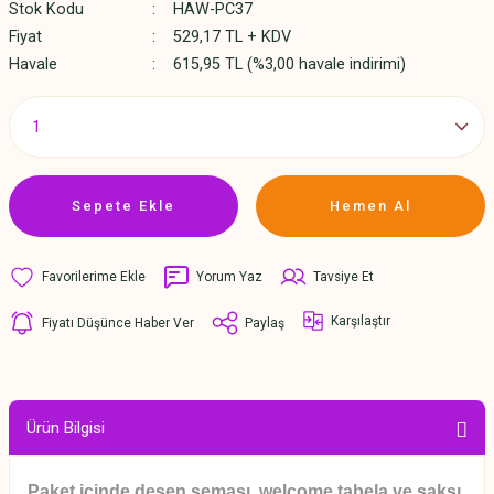
Stok Kodu
HAW-PC37
Fiyat
529,17 TL + KDV
Havale
615,95 TL (%3,00 havale indirimi)
Sepete Ekle
Hemen Al
Yorum Yaz
Tavsiye Et
Karşılaştır
Fiyatı Düşünce Haber Ver
Paylaş
Ürün Bilgisi
Paket içinde desen şeması, welcome tabela ve saksı