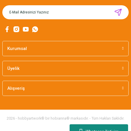
Kurumsal
Üyelik
Alışveriş
CÂLIN NAKIŞ KASNAĞI 28 cm x 28 cm - LİLA KLİPS / PRATİKA
2026 - hobbyartwork® bir hobianna® markasıdır. - Tüm Hakları Saklıdır.