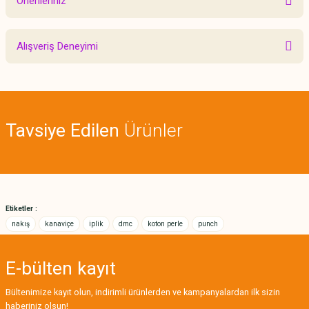
Önerileriniz
Yorum Yaz
Bu ürünün fiyat bilgisi, resim, ürün açıklamalarında ve diğer konularda
Alışveriş Deneyimi
yetersiz gördüğünüz noktaları öneri formunu kullanarak tarafımıza
iletebilirsiniz.
Görüş ve önerileriniz için teşekkür ederiz.
Sitemize ilk yorumu siz yapın!
Ürün resmi kalitesiz, bozuk veya görüntülenemiyor.
Tavsiye Edilen
Ürünler
Ürün açıklamasında eksik bilgiler bulunuyor.
Deneyimini Paylaş
Ürün bilgilerinde hatalar bulunuyor.
Ürün fiyatı diğer sitelerden daha pahalı.
Bu ürüne benzer farklı alternatifler olmalı.
Etiketler :
nakış
kanaviçe
iplik
dmc
koton perle
punch
E-bülten
kayıt
Gönder
Bültenimize kayıt olun, indirimli ürünlerden ve kampanyalardan ilk sizin
haberiniz olsun!