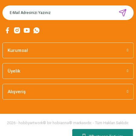
CÂLIN İŞLENEBİLİR HEDİYE KARTLARI / 12'Lİ
Kurumsal
169,00 TL
Üyelik
Alışveriş
2026 - hobbyartwork® bir hobianna® markasıdır. - Tüm Hakları Saklıdır.