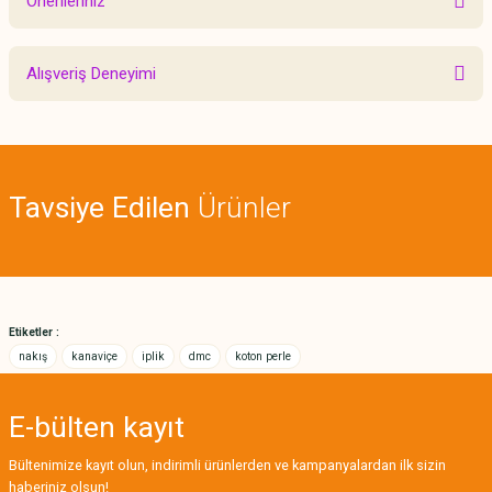
Önerileriniz
Yorum Yaz
Bu ürünün fiyat bilgisi, resim, ürün açıklamalarında ve diğer konularda
Alışveriş Deneyimi
yetersiz gördüğünüz noktaları öneri formunu kullanarak tarafımıza
iletebilirsiniz.
Görüş ve önerileriniz için teşekkür ederiz.
Sitemize ilk yorumu siz yapın!
Ürün resmi kalitesiz, bozuk veya görüntülenemiyor.
Tavsiye Edilen
Ürünler
Ürün açıklamasında eksik bilgiler bulunuyor.
Deneyimini Paylaş
Ürün bilgilerinde hatalar bulunuyor.
Ürün fiyatı diğer sitelerden daha pahalı.
Bu ürüne benzer farklı alternatifler olmalı.
Etiketler :
nakış
kanaviçe
iplik
dmc
koton perle
E-bülten
kayıt
Gönder
Bültenimize kayıt olun, indirimli ürünlerden ve kampanyalardan ilk sizin
haberiniz olsun!