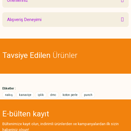
Önerileriniz
Yorum Yaz
Bu ürünün fiyat bilgisi, resim, ürün açıklamalarında ve diğer konularda
Alışveriş Deneyimi
yetersiz gördüğünüz noktaları öneri formunu kullanarak tarafımıza
iletebilirsiniz.
Görüş ve önerileriniz için teşekkür ederiz.
Sitemize ilk yorumu siz yapın!
Ürün resmi kalitesiz, bozuk veya görüntülenemiyor.
Tavsiye Edilen
Ürünler
Ürün açıklamasında eksik bilgiler bulunuyor.
Deneyimini Paylaş
Ürün bilgilerinde hatalar bulunuyor.
Ürün fiyatı diğer sitelerden daha pahalı.
Bu ürüne benzer farklı alternatifler olmalı.
Etiketler :
nakış
kanaviçe
iplik
dmc
koton perle
punch
E-bülten
kayıt
Gönder
Bültenimize kayıt olun, indirimli ürünlerden ve kampanyalardan ilk sizin
haberiniz olsun!