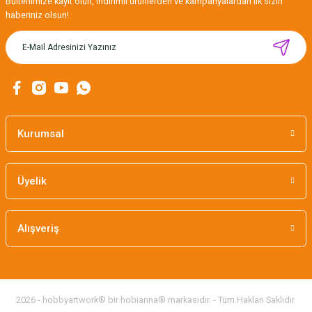
Bültenimize kayıt olun, indirimli ürünlerden ve kampanyalardan ilk sizin
haberiniz olsun!
MIKNATISLI İĞNE TUTUCU-BAHAR
160,00 TL
Kurumsal
Üyelik
Alışveriş
2026 - hobbyartwork® bir hobianna® markasıdır. - Tüm Hakları Saklıdır.