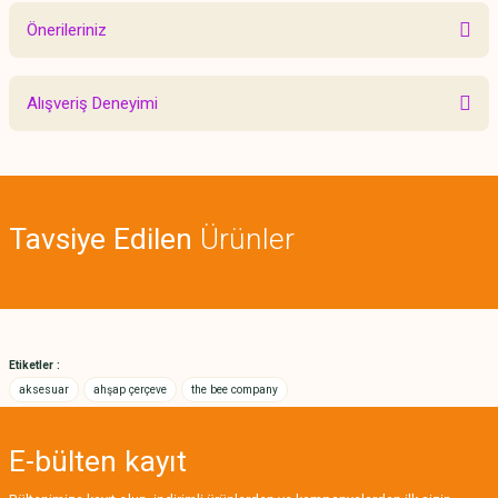
Önerileriniz
Yorum Yaz
Bu ürünün fiyat bilgisi, resim, ürün açıklamalarında ve diğer konularda
Alışveriş Deneyimi
yetersiz gördüğünüz noktaları öneri formunu kullanarak tarafımıza
iletebilirsiniz.
Görüş ve önerileriniz için teşekkür ederiz.
Sitemize ilk yorumu siz yapın!
Ürün resmi kalitesiz, bozuk veya görüntülenemiyor.
Tavsiye Edilen
Ürünler
Ürün açıklamasında eksik bilgiler bulunuyor.
Deneyimini Paylaş
Ürün bilgilerinde hatalar bulunuyor.
Ürün fiyatı diğer sitelerden daha pahalı.
Bu ürüne benzer farklı alternatifler olmalı.
Etiketler :
aksesuar
ahşap çerçeve
the bee company
E-bülten
kayıt
Gönder