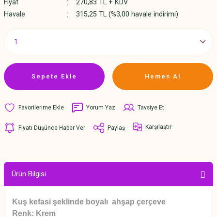
Fiyat
270,83 TL + KDV
Havale
315,25 TL (%3,00 havale indirimi)
Sepete Ekle
Hemen Al
Yorum Yaz
Tavsiye Et
Karşılaştır
Fiyatı Düşünce Haber Ver
Paylaş
Ürün Bilgisi
Kuş kefasi şeklinde boyalı ahşap çerçeve
Renk: Krem