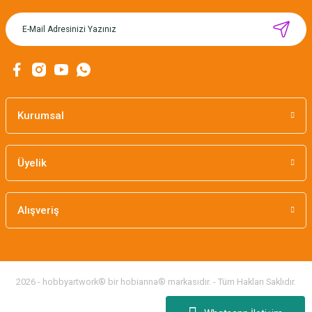
CÂLIN İŞLENEBİLİR HEDİYE KARTLARI / 12'Lİ
Kurumsal
169,00 TL
Üyelik
Alışveriş
2026 - hobbyartwork® bir hobianna® markasıdır. - Tüm Hakları Saklıdır.