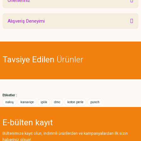
Önerileriniz
Yorum Yaz
Bu ürünün fiyat bilgisi, resim, ürün açıklamalarında ve diğer konularda
Alışveriş Deneyimi
yetersiz gördüğünüz noktaları öneri formunu kullanarak tarafımıza
iletebilirsiniz.
Görüş ve önerileriniz için teşekkür ederiz.
Sitemize ilk yorumu siz yapın!
Ürün resmi kalitesiz, bozuk veya görüntülenemiyor.
Tavsiye Edilen
Ürünler
Ürün açıklamasında eksik bilgiler bulunuyor.
Deneyimini Paylaş
Ürün bilgilerinde hatalar bulunuyor.
Ürün fiyatı diğer sitelerden daha pahalı.
Bu ürüne benzer farklı alternatifler olmalı.
Etiketler :
nakış
kanaviçe
iplik
dmc
koton perle
punch
E-bülten
kayıt
Gönder
Bültenimize kayıt olun, indirimli ürünlerden ve kampanyalardan ilk sizin
haberiniz olsun!