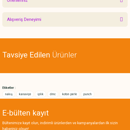
Önerileriniz
Yorum Yaz
Bu ürünün fiyat bilgisi, resim, ürün açıklamalarında ve diğer konularda
Alışveriş Deneyimi
yetersiz gördüğünüz noktaları öneri formunu kullanarak tarafımıza
iletebilirsiniz.
Görüş ve önerileriniz için teşekkür ederiz.
Sitemize ilk yorumu siz yapın!
Ürün resmi kalitesiz, bozuk veya görüntülenemiyor.
Tavsiye Edilen
Ürünler
Ürün açıklamasında eksik bilgiler bulunuyor.
Deneyimini Paylaş
Ürün bilgilerinde hatalar bulunuyor.
Ürün fiyatı diğer sitelerden daha pahalı.
Bu ürüne benzer farklı alternatifler olmalı.
Etiketler :
nakış
kanaviçe
iplik
dmc
koton perle
punch
E-bülten
kayıt
Gönder
Bültenimize kayıt olun, indirimli ürünlerden ve kampanyalardan ilk sizin
haberiniz olsun!