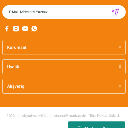
CÂLIN İŞLENEBİLİR HEDİYE KARTLARI / 12'Lİ
Kurumsal
169,00 TL
Üyelik
Alışveriş
2026 - hobbyartwork® bir hobianna® markasıdır. - Tüm Hakları Saklıdır.