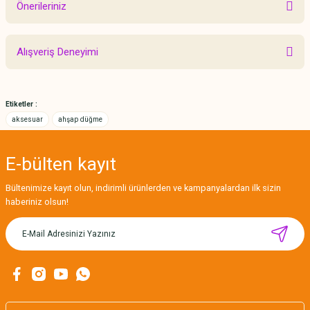
Önerileriniz
Yorum Yaz
Bu ürünün fiyat bilgisi, resim, ürün açıklamalarında ve diğer konularda
Alışveriş Deneyimi
yetersiz gördüğünüz noktaları öneri formunu kullanarak tarafımıza
iletebilirsiniz.
Görüş ve önerileriniz için teşekkür ederiz.
Etiketler :
Sitemize ilk yorumu siz yapın!
Ürün resmi kalitesiz, bozuk veya görüntülenemiyor.
aksesuar
ahşap düğme
Ürün açıklamasında eksik bilgiler bulunuyor.
Deneyimini Paylaş
Ürün bilgilerinde hatalar bulunuyor.
E-bülten
kayıt
Ürün fiyatı diğer sitelerden daha pahalı.
Bültenimize kayıt olun, indirimli ürünlerden ve kampanyalardan ilk sizin
Bu ürüne benzer farklı alternatifler olmalı.
haberiniz olsun!
Gönder