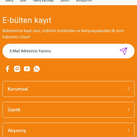
nakış
iplik
nakış kasnağı
punch
amugurimi
E-bülten
kayıt
Gönder
Bültenimize kayıt olun, indirimli ürünlerden ve kampanyalardan ilk sizin
haberiniz olsun!
CÂLIN İŞLENEBİLİR HEDİYE KARTLARI / 12'Lİ
Kurumsal
169,00 TL
Üyelik
Alışveriş