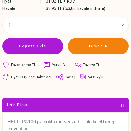
Fiyat
31,82 TL + KDV
Havale
33,95 TL (%3,00 havale indirimi)
Sepete Ekle
Hemen Al
Yorum Yaz
Tavsiye Et
Karşılaştır
Fiyatı Düşünce Haber Ver
Paylaş
Ürün Bilgisi
HELLO %100 pamuklu merserize bir ipliktir. 60 rengi
mevcuttur.