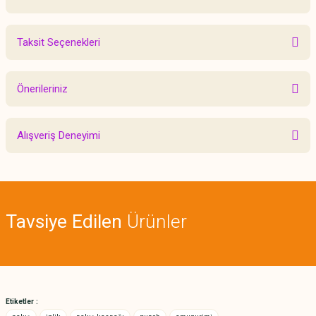
Taksit Seçenekleri
Bu ürüne ilk yorumu siz yapın!
Önerileriniz
Yorum Yaz
Bu ürünün fiyat bilgisi, resim, ürün açıklamalarında ve diğer konularda
Alışveriş Deneyimi
yetersiz gördüğünüz noktaları öneri formunu kullanarak tarafımıza
iletebilirsiniz.
Görüş ve önerileriniz için teşekkür ederiz.
Sitemize ilk yorumu siz yapın!
Ürün resmi kalitesiz, bozuk veya görüntülenemiyor.
Tavsiye Edilen
Ürünler
Ürün açıklamasında eksik bilgiler bulunuyor.
Deneyimini Paylaş
Ürün bilgilerinde hatalar bulunuyor.
Ürün fiyatı diğer sitelerden daha pahalı.
Bu ürüne benzer farklı alternatifler olmalı.
Etiketler :