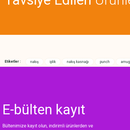
Ürün fiyatı diğer sitelerden daha pahalı.
Bu ürüne benzer farklı alternatifler olmalı.
Etiketler :
nakış
iplik
nakış kasnağı
punch
amug
E-bülten
kayıt
Bültenimize kayıt olun, indirimli ürünlerden ve