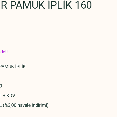
R PAMUK İPLİK 160
rle!!
PAMUK İPLİK
0
L + KDV
L (%3,00 havale indirimi)