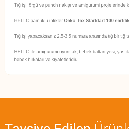
Tığ işi, örgü ve punch nakışı ve amigurumi projelerinde kul
HELLO pamuklu iplikler
Oeko-Tex Startdart 100 sertifi
Tığ
işi yapacaksanız 2,5-3,5 numara arasında tığ bir tığ ter
HELLO ile amigurumi oyuncak, bebek battaniyesi, yastık, aks
bebek hırkaları ve kıyafetleridir.
Bu ürünün fiyat bilgisi, resim, ürün açıklamalarında ve diğer konularda
Görüş ve önerileriniz için teşekkür ederiz.
Ürün resmi kalitesiz, bozuk veya görüntülenemiyor.
Ürün açıklamasında eksik bilgiler bulunuyor.
Tavsiye Edilen
Ürünl
Ürün bilgilerinde hatalar bulunuyor.