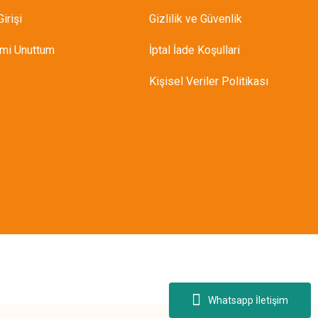
irişi
Gizlilik ve Güvenlik
emi Unuttum
İptal İade Koşullari
Kişisel Veriler Politikası
Whatsapp İletişim
Rİ KLİPS / PRATİKASNAK PLUS KASNAK