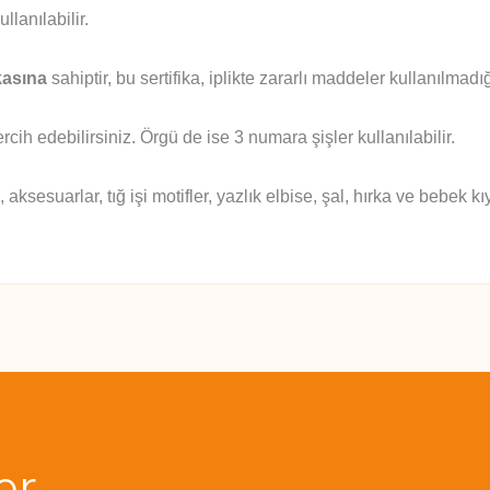
lanılabilir.
kasına
sahiptir,
bu sertifika, iplikte zararlı maddeler kullanılmadı
cih edebilirsiniz. Örgü de ise 3 numara şişler kullanılabilir.
esuarlar, tığ işi motifler, yazlık elbise, şal, hırka ve bebek kıya
 yetersiz gördüğünüz noktaları öneri formunu kullanarak tarafımıza iletebilirsini
Bu ürüne ilk yorumu siz yapın!
Sitemize ilk yorumu siz yapın!
Deneyimini Paylaş
Yorum Yaz
er