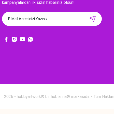
kampanyalardan ilk sizin haberiniz olsun!
CÂLIN İŞLENEBİLİR HEDİYE KARTLARI / 12'Lİ
169,00 TL
2026 - hobbyartwork® bir hobianna® markasıdır. - Tüm Hakları 