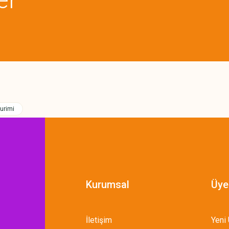
Gönder
urimi
Kurumsal
Üye
İletişim
Yeni 