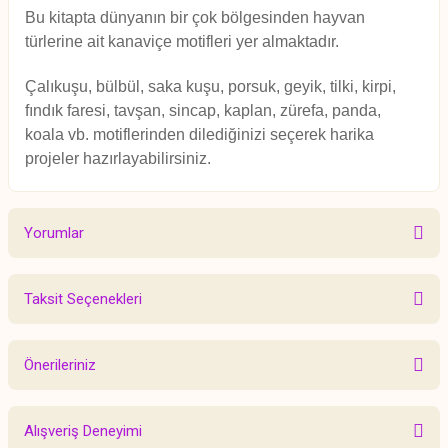
Bu kitapta dünyanın bir çok bölgesinden hayvan
türlerine ait kanaviçe motifleri yer almaktadır.
Çalıkuşu, bülbül, saka kuşu, porsuk, geyik, tilki, kirpi,
fındık faresi, tavşan, sincap, kaplan, zürefa, panda,
koala vb. motiflerinden dilediğinizi seçerek harika
projeler hazırlayabilirsiniz.
Yorumlar
Taksit Seçenekleri
Bu ürüne ilk yorumu siz yapın!
Önerileriniz
Yorum Yaz
Bu ürünün fiyat bilgisi, resim, ürün açıklamalarında ve diğer konularda
Alışveriş Deneyimi
yetersiz gördüğünüz noktaları öneri formunu kullanarak tarafımıza