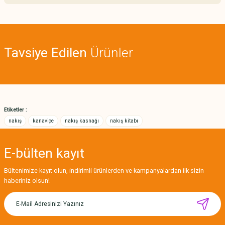
iletebilirsiniz.
Görüş ve önerileriniz için teşekkür ederiz.
Sitemize ilk yorumu siz yapın!
Ürün resmi kalitesiz, bozuk veya görüntülenemiyor.
Tavsiye Edilen
Ürünler
Ürün açıklamasında eksik bilgiler bulunuyor.
Deneyimini Paylaş
Ürün bilgilerinde hatalar bulunuyor.
Ürün fiyatı diğer sitelerden daha pahalı.
Bu ürüne benzer farklı alternatifler olmalı.
Etiketler :
nakış
kanaviçe
nakış kasnağı
nakış kitabı
E-bülten
kayıt
Gönder
Bültenimize kayıt olun, indirimli ürünlerden ve kampanyalardan ilk sizin
haberiniz olsun!