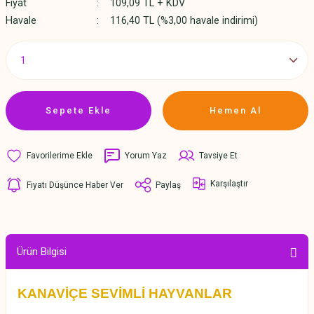
Fiyat
109,09 TL + KDV
Havale
116,40 TL (%3,00 havale indirimi)
Sepete Ekle
Hemen Al
Yorum Yaz
Tavsiye Et
Karşılaştır
Fiyatı Düşünce Haber Ver
Paylaş
Ürün Bilgisi
KANAVİÇE SEVİMLİ HAYVANLAR