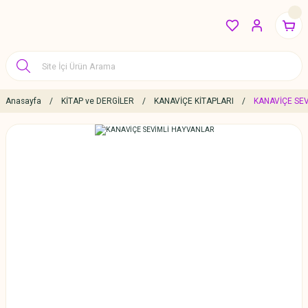
Anasayfa
KİTAP ve DERGİLER
KANAVİÇE KİTAPLARI
KANAVİÇE SE