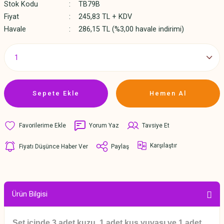
Stok Kodu
TB79B
Fiyat
245,83 TL + KDV
Havale
286,15 TL (%3,00 havale indirimi)
Sepete Ekle
Hemen Al
Yorum Yaz
Tavsiye Et
Karşılaştır
Fiyatı Düşünce Haber Ver
Paylaş
Ürün Bilgisi
Set içinde 3 adet kuzu, 1 adet kuş yuvası ve 1 adet