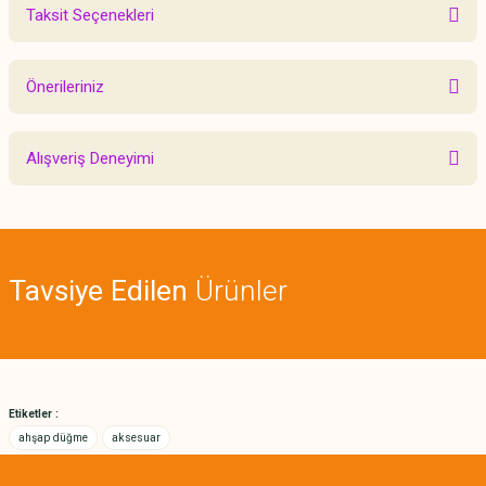
Taksit Seçenekleri
Bu ürüne ilk yorumu siz yapın!
Önerileriniz
Yorum Yaz
Bu ürünün fiyat bilgisi, resim, ürün açıklamalarında ve diğer konularda
Alışveriş Deneyimi
yetersiz gördüğünüz noktaları öneri formunu kullanarak tarafımıza
iletebilirsiniz.
Görüş ve önerileriniz için teşekkür ederiz.
Sitemize ilk yorumu siz yapın!
Ürün resmi kalitesiz, bozuk veya görüntülenemiyor.
Tavsiye Edilen
Ürünler
Ürün açıklamasında eksik bilgiler bulunuyor.
Deneyimini Paylaş
Ürün bilgilerinde hatalar bulunuyor.
Ürün fiyatı diğer sitelerden daha pahalı.
Bu ürüne benzer farklı alternatifler olmalı.
Etiketler :
ahşap düğme
aksesuar