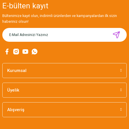
E-bülten
kayıt
Gönder
Bültenimize kayıt olun, indirimli ürünlerden ve kampanyalardan ilk sizin
haberiniz olsun!
ÇİFTLİK / AHŞAP DÜĞME SET
265,00 TL
Kurumsal
Üyelik
Alışveriş