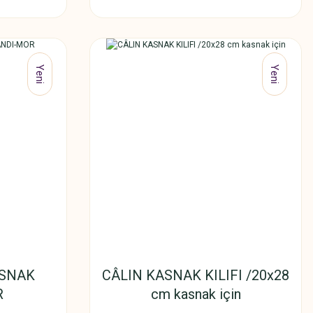
Yeni
Yeni
ASNAK
CÂLIN KASNAK KILIFI /20x28
R
cm kasnak için