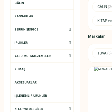
CÂLIN
CÂLIN
(2
KASNAKLAR
KİTAP v
BERRİN ŞENGÖZ
Markalar
İPLİKLER
TUVA
(5)
YARDIMCI MALZEMELER
KUMAŞ
AKSESUARLAR
İŞLENEBİLİR ÜRÜNLER
KİTAP ve DERGİLER