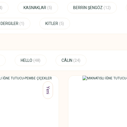
4)
KASNAKLAR
(5)
BERRİN ŞENGÖZ
(12)
e DERGİLER
(1)
KİTLER
(5)
HELLO
(48)
CÂLIN
(24)
Yeni